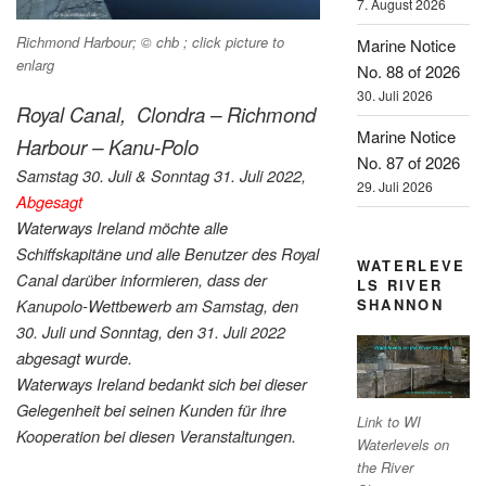
7. August 2026
Richmond Harbour; © chb ; click picture to
Marine Notice
enlarg
No. 88 of 2026
30. Juli 2026
Royal Canal, Clondra – Richmond
Marine Notice
Harbour – Kanu-Polo
No. 87 of 2026
Samstag 30. Juli & Sonntag 31. Juli 2022,
29. Juli 2026
Abgesagt
Waterways Ireland möchte alle
Schiffskapitäne und alle Benutzer des Royal
WATERLEVE
Canal darüber informieren, dass der
LS RIVER
SHANNON
Kanupolo-Wettbewerb am Samstag, den
30. Juli und Sonntag, den 31. Juli 2022
abgesagt wurde.
Waterways Ireland bedankt sich bei dieser
Gelegenheit bei seinen Kunden für ihre
Link to WI
Kooperation bei diesen Veranstaltungen.
Waterlevels on
the River