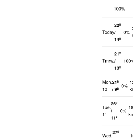
100%
22º
21
Today
/
0%
km
14º
21º
Tmrw.
/
100%
13º
Mon.
21º
12
0%
10
/ 9º
km/
26º
Tue.
18
/
0%
11
km/h
11º
27º
Wed.
16