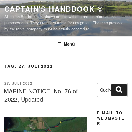
Zum
CAPTAIN'S HANDBOOK ©
Inhalt
Attention !!! The maps shown on this website are for informational
springen
purposes only. They are not suitable for navigation. The map provided
by the rental company must be strictly adhered to.
Menü
TAG:
27. JULI 2022
VERÖFFENTLICHT
27. JULI 2022
Suchen
Suc
AM
MARINE NOTICE, No. 76 of
nach:
2022, Updated
E-MAIL TO
WEBMASTE
R