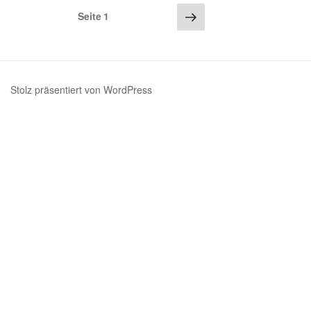
Seitennummerierung
Nächste
Seite
1
Seite
der
Beiträge
Stolz präsentiert von WordPress