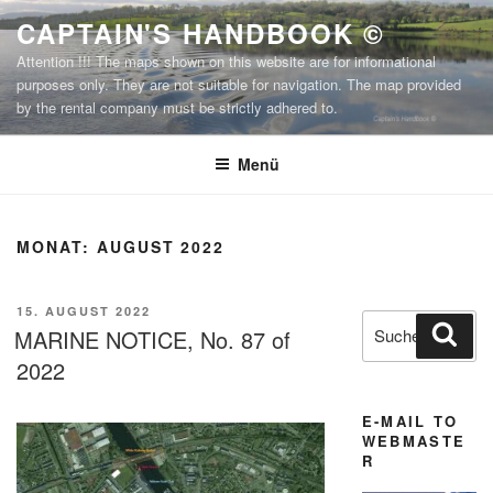
Zum
CAPTAIN'S HANDBOOK ©
Inhalt
Attention !!! The maps shown on this website are for informational
springen
purposes only. They are not suitable for navigation. The map provided
by the rental company must be strictly adhered to.
Menü
MONAT:
AUGUST 2022
VERÖFFENTLICHT
15. AUGUST 2022
Suchen
Suc
AM
MARINE NOTICE, No. 87 of
nach:
2022
E-MAIL TO
WEBMASTE
R