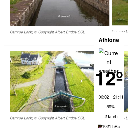
Carnroe L
Carnroe Lock; © Copyright Albert Bridge CCL
Athlone
12º
06:02
21:11
89%
2 km/h
Carnroe Lock; © Copyright Albert Bridge CCL
Carnroe L
1021 hPa