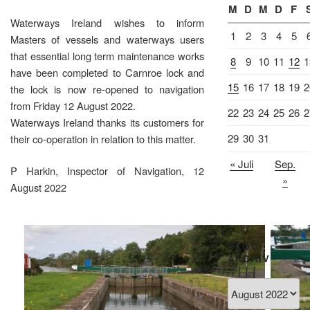
M
D
M
D
F
Waterways Ireland wishes to inform
1
2
3
4
5
Masters of vessels and waterways users
that essential long term maintenance works
8
9
10
11
12
1
have been completed to Carnroe lock and
15
16
17
18
19
2
the lock is now re-opened to navigation
from Friday 12 August 2022.
22
23
24
25
26
2
Waterways Ireland thanks its customers for
29
30
31
their co-operation in relation to this matter.
« Juli
Sep.
P Harkin, Inspector of Navigation, 12
»
August 2022
BLOG
ARCHIV
Blog
Archiv