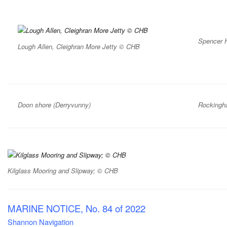
Spencer H
Lough Allen, Cleighran More Jetty © CHB
Doon shore (Derryvunny)
Rockingh
Kilglass Mooring and Slipway; © CHB
MARINE NOTICE, No. 84 of 2022
Shannon Navigation