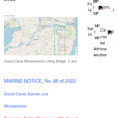
20º
Fri.
14
/
20%
14
km
12º
18º
Sat.
/
0%
15
10º
Athlone
weather
Grand Canal Monasterevin Lifting Bridge; © esri
MARINE NOTICE, No. 85 of 2022
Grand Canal, Barrow Line
Monasterevin