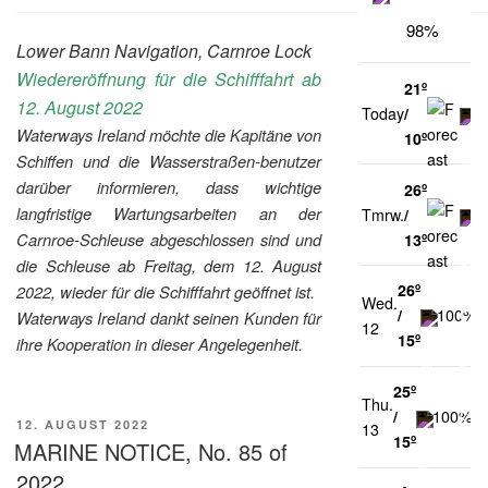
98%
Lower Bann Navigation, Carnroe Lock
Wiedereröffnung für die Schifffahrt ab
21º
12. August 2022
Today
/
0
Waterways Ireland möchte die Kapitäne von
10º
Schiffen und die Wasserstraßen-benutzer
darüber informieren, dass wichtige
26º
langfristige Wartungsarbeiten an der
Tmrw.
/
0
Carnroe-Schleuse abgeschlossen sind und
13º
die Schleuse ab Freitag, dem 12. August
26º
2022, wieder für die Schifffahrt geöffnet ist.
Wed.
/
100%
Waterways Ireland dankt seinen Kunden für
12
15º
ihre Kooperation in dieser Angelegenheit.
25º
Thu.
/
100%
VERÖFFENTLICHT
12. AUGUST 2022
13
15º
AM
MARINE NOTICE, No. 85 of
2022