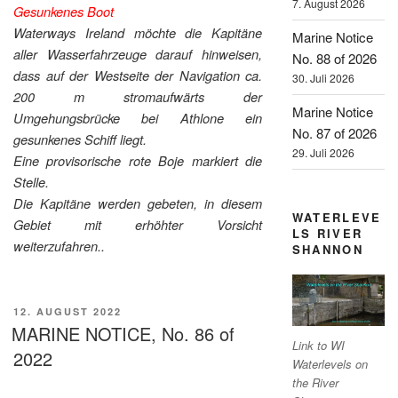
7. August 2026
Gesunkenes Boot
Waterways Ireland möchte die Kapitäne
Marine Notice
aller Wasserfahrzeuge darauf hinweisen,
No. 88 of 2026
dass auf der Westseite der Navigation ca.
30. Juli 2026
200 m stromaufwärts der
Marine Notice
Umgehungsbrücke bei Athlone ein
No. 87 of 2026
gesunkenes Schiff liegt.
29. Juli 2026
Eine provisorische rote Boje markiert die
Stelle.
Die Kapitäne werden gebeten, in diesem
WATERLEVE
Gebiet mit erhöhter Vorsicht
LS RIVER
weiterzufahren..
SHANNON
VERÖFFENTLICHT
12. AUGUST 2022
AM
MARINE NOTICE, No. 86 of
Link to WI
2022
Waterlevels on
the River