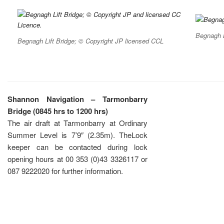
Begnagh L
Begnagh Lift Bridge; © Copyright JP licensed CCL
Shannon Navigation – Tarmonbarry
Bridge (0845 hrs to 1200 hrs)
The air draft at Tarmonbarry at Ordinary
Summer Level is 7’9″ (2.35m). TheLock
keeper can be contacted during lock
opening hours at 00 353 (0)43 3326117 or
087 9222020 for further information.