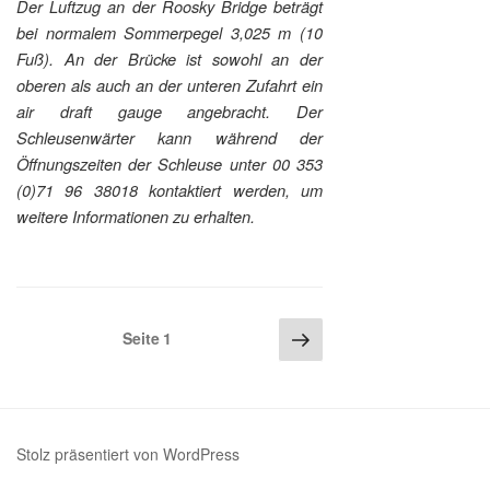
Der Luftzug an der Roosky Bridge beträgt
bei normalem Sommerpegel 3,025 m (10
Fuß). An der Brücke ist sowohl an der
oberen als auch an der unteren Zufahrt ein
air draft gauge angebracht. Der
Schleusenwärter kann während der
Öffnungszeiten der Schleuse unter 00 353
(0)71 96 38018 kontaktiert werden, um
weitere Informationen zu erhalten.
Seitennummerierung
Nächste
Seite
1
Seite
der
Beiträge
Stolz präsentiert von WordPress