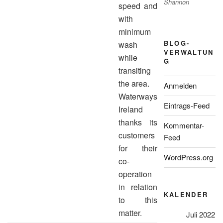
Shannon
speed and
with
minimum
BLOG-
wash
VERWALTUN
while
G
transiting
the area.
Anmelden
Waterways
Eintrags-Feed
Ireland
thanks its
Kommentar-
customers
Feed
for their
WordPress.org
co-
operation
in relation
KALENDER
to this
matter.
Juli 2022