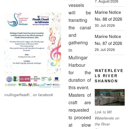
7. August 2026
vessels
Marine Notice
will be
No. 88 of 2026
transiting
30. Juli 2026
the canal
and
Marine Notice
gathering
No. 87 of 2026
in
29. Juli 2026
Mullingar
Harbour
WATERLEVE
for the
LS RIVER
duration of
SHANNON
this event.
Masters of
mullingarfleadh , on facebook
craft are
requested
Link to WI
to proceed
Waterlevels on
the River
at slow