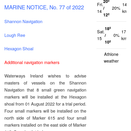
20º
Fri.
14
MARINE NOTICE, No. 77 of 2022
/
20%
14
km/
12º
Shannon Navigation
18º
Sat.
17
Lough Ree
/
0%
15
km/h
10º
Hexagon Shoal
Athlone
weather
Additional navigation markers
Waterways Ireland wishes to advise
masters of vessels on the Shannon
Navigation that 8 small green navigation
markers will be installed at the Hexagon
shoal from 01 August 2022 for a trial period.
Four small markers will be installed on the
north side of Marker 615 and four small
markers installed on the east side of Marker