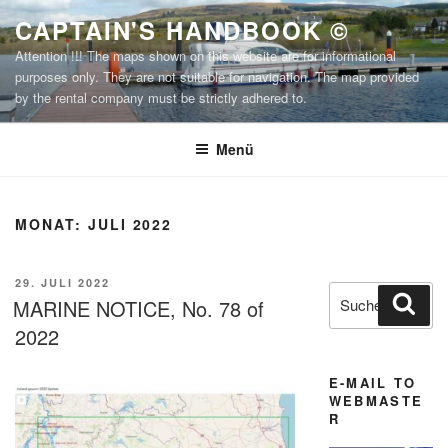
Zum
CAPTAIN'S HANDBOOK ©
Inhalt
Attention !!! The maps shown on this website are for informational
springen
purposes only. They are not suitable for navigation. The map provided
by the rental company must be strictly adhered to.
Menü
MONAT:
JULI 2022
VERÖFFENTLICHT
29. JULI 2022
Suchen
Suc
AM
MARINE NOTICE, No. 78 of
nach:
2022
E-MAIL TO
WEBMASTE
R