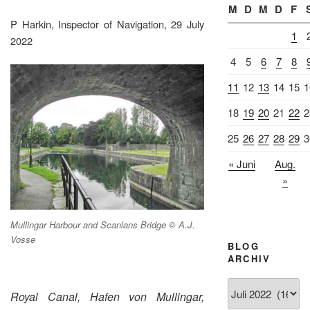
M
D
M
D
F
P Harkin, Inspector of Navigation, 29 July
1
2022
4
5
6
7
8
11
12
13
14
15
1
18
19
20
21
22
2
25
26
27
28
29
3
« Juni
Aug.
»
Mullingar Harbour and Scanlans Bridge © A.J.
Vosse
BLOG
ARCHIV
Blog
Royal Canal, Hafen von Mullingar,
Archiv