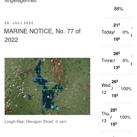
Angelegenheit.
88%
VERÖFFENTLICHT
28. JULI 2022
21º
12
AM
MARINE NOTICE, No. 77 of
Today
/
0%
km
2022
10º
26º
15
Tmrw.
/
0%
km
13º
26º
Wed.
1
/
100%
12
k
15º
25º
Thu.
1
/
100%
13
k
Lough-Ree; Hexagon Shoal; © esri
15º