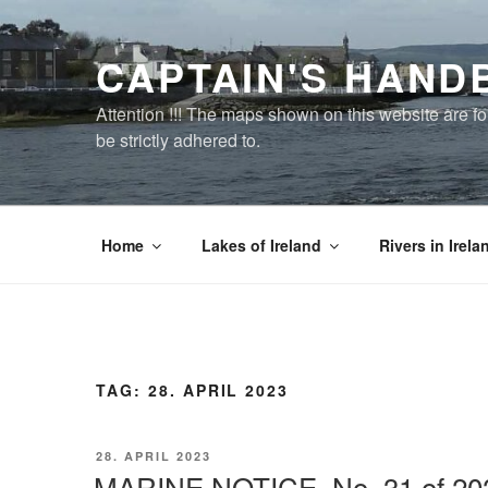
Zum
Inhalt
CAPTAIN'S HAND
springen
Attention !!! The maps shown on this website are f
be strictly adhered to.
Home
Lakes of Ireland
Rivers in Irela
TAG:
28. APRIL 2023
VERÖFFENTLICHT
28. APRIL 2023
AM
MARINE NOTICE, No. 31 of 20