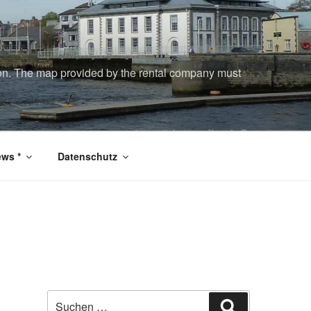
tion. The map provided by the rental company must
ws *
Datenschutz
Suchen
Suchen