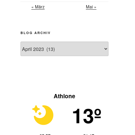
« März
Mai »
BLOG ARCHIV
Blog
Archiv
Athlone
13º