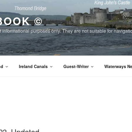
BOOK ©
or informational purposes only. They are not suitable for naviga
nd
Ireland Canals
Guest-Writer
Waterways Ne
23, Updated