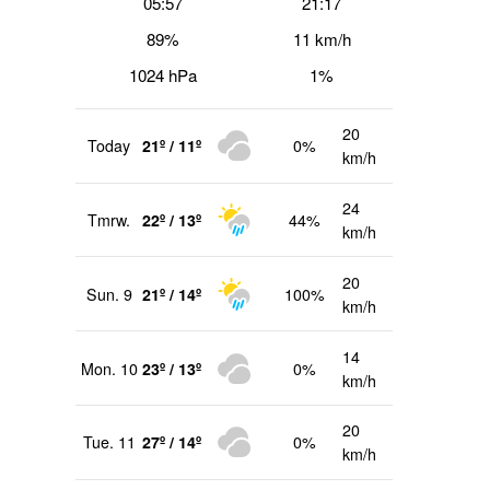
05:57
21:17
89%
11 km/h
1024 hPa
1%
20
Today
21º / 11º
0%
km/h
24
Tmrw.
22º / 13º
44%
km/h
20
Sun. 9
21º / 14º
100%
km/h
14
Mon. 10
23º / 13º
0%
km/h
20
Tue. 11
27º / 14º
0%
km/h