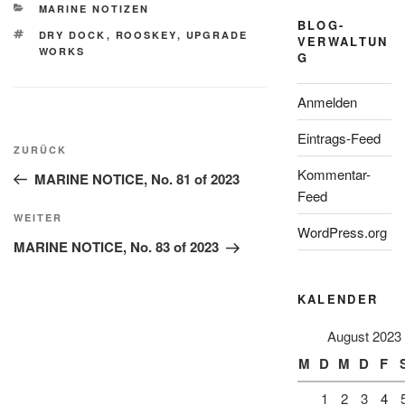
KATEGORIEN
MARINE NOTIZEN
BLOG-
SCHLAGWÖRTER
DRY DOCK
,
ROOSKEY
,
UPGRADE
VERWALTUN
WORKS
G
Anmelden
Beitragsnavigation
Eintrags-Feed
Vorheriger
ZURÜCK
Beitrag
Kommentar-
MARINE NOTICE, No. 81 of 2023
Feed
Nächster
WEITER
WordPress.org
Beitrag
MARINE NOTICE, No. 83 of 2023
KALENDER
August 2023
M
D
M
D
F
1
2
3
4