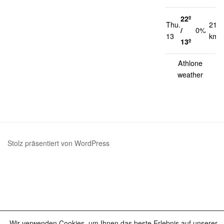
22º
Thu.
21
/
0%
13
km/
13º
Athlone
weather
Stolz präsentiert von WordPress
Wir verwenden Cookies, um Ihnen das beste Erlebnis auf unserer