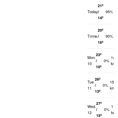
21º
2
Today
/
95%
k
14º
20º
2
Tmrw.
/
90%
k
16º
23º
Mon.
14
/
0%
10
km/
10º
26º
Tue.
15
/
0%
11
km/h
13º
27º
Wed.
11
/
0%
12
km/
15º