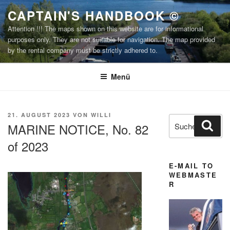
Zum
CAPTAIN'S HANDBOOK ©
Inhalt
Attention !!! The maps shown on this website are for informational
springen
purposes only. They are not suitable for navigation. The map provided
by the rental company must be strictly adhered to.
Menü
VERÖFFENTLICHT
21. AUGUST 2023
VON
WILLI
Suchen
Suc
AM
MARINE NOTICE, No. 82
nach:
of 2023
E-MAIL TO
WEBMASTE
R