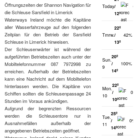
Öffnungszeiten der Shannon Navigation für
Today
/
0
die Schleuse Sarsfield in Limerick
12º
Waterways Ireland möchte die Kapitäne
aller Wasserfahrzeuge auf den folgenden
22º
2
Zeitplan für den Betrieb der Sarsfield
Tmrw.
/
42%
k
Schleuse in Limerick hinweisen.
13º
Der Schleusenwärter ist während der
aufgeführten Betriebszeiten auch unter der
20º
Sun.
2
/
100%
Mobiltelefonnummer 087 7972998 zu
9
k
14º
erreichen. Außerhalb der Betriebszeiten
kann eine Nachricht auf dem Mobiltelefon
22º
hinterlassen werden. Die Kapitäne von
Mon.
/
0%
Schiffen sollten die Schleusenpassage 24
10
10º
Stunden im Voraus ankündigen.
Aufgrund der begrenzten Ressourcen
25º
werden die Schleusentore nur in
Tue.
/
0%
Ausnahmefällen außerhalb der
11
14º
angegebenen Betriebszeiten geöffnet.
Waterways Ireland dankt seinen Kunden