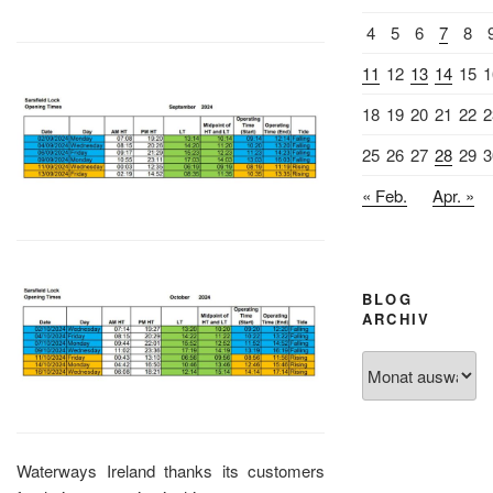
4
5
6
7
8
11
12
13
14
15
1
18
19
20
21
22
2
25
26
27
28
29
3
« Feb.
Apr. »
BLOG
ARCHIV
Blog
Archiv
Waterways Ireland thanks its customers