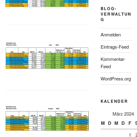
BLOG-
VERWALTUN
G
Anmelden
Eintrags-Feed
Kommentar-
Feed
WordPress.org
KALENDER
März 2024
M
D
M
D
F
1