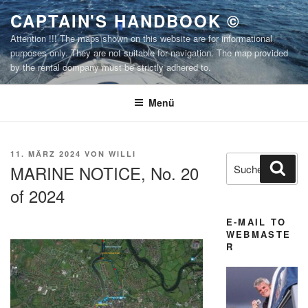
Zum
CAPTAIN'S HANDBOOK ©
Inhalt
Attention !!! The maps shown on this website are for informational
springen
purposes only. They are not suitable for navigation. The map provided
by the rental company must be strictly adhered to.
Menü
VERÖFFENTLICHT
11. MÄRZ 2024
VON
WILLI
Suchen
Suc
AM
MARINE NOTICE, No. 20
nach:
of 2024
E-MAIL TO
WEBMASTE
R