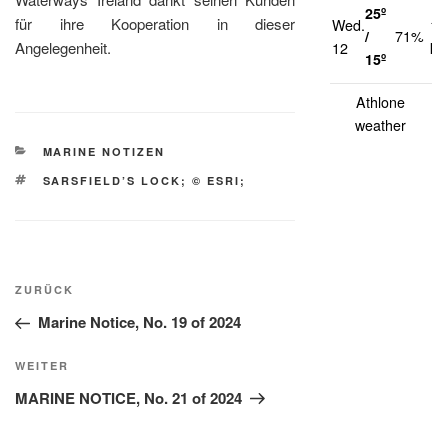
25º
für ihre Kooperation in dieser
Wed.
17
/
71%
Angelegenheit.
12
km
15º
Athlone
weather
KATEGORIEN
MARINE NOTIZEN
SCHLAGWÖRTER
SARSFIELD’S LOCK; © ESRI;
Beitragsnavigation
Vorheriger
ZURÜCK
Beitrag
Marine Notice, No. 19 of 2024
Nächster
WEITER
Beitrag
MARINE NOTICE, No. 21 of 2024