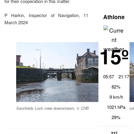
for their cooperation in this matter.
P Harkin, Inspector of Navigation, 11
Athlone
March 2024
15º
05:57
21:17
82%
9 km/h
1021 hPa
Sarsfields Lock view downstream; © CHB
Sarsfields Lo
29%
21º