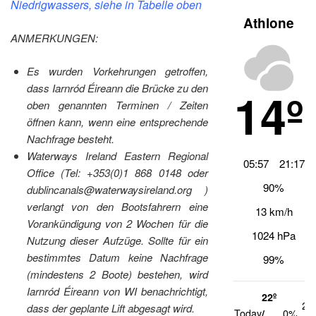
Niedrigwassers, siehe in Tabelle oben
Athlone
ANMERKUNGEN:
Es wurden Vorkehrungen getroffen,
dass Iarnród Éireann die Brücke zu den
14º
oben genannten Terminen / Zeiten
öffnen kann, wenn eine entsprechende
Nachfrage besteht.
Waterways Ireland Eastern Regional
05:57
21:17
Office (Tel: +353(0)1 868 0148 oder
90%
dublincanals@waterwaysireland.org )
verlangt von den Bootsfahrern eine
13 km/h
Vorankündigung von 2 Wochen für die
1024 hPa
Nutzung dieser Aufzüge. Sollte für ein
bestimmtes Datum keine Nachfrage
99%
(mindestens 2 Boote) bestehen, wird
Iarnród Éireann von WI benachrichtigt,
22º
21
dass der geplante Lift abgesagt wird.
Today
/
0%