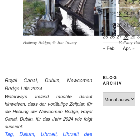
4
5
6
7
8
11
12
13
14
15
1
18
19
20
21
22
2
25
26
27
28
29
3
Railway Bridge; © Joe Treacy
Railway Bri
« Feb.
Apr. »
BLOG
Royal Canal, Dublin, Newcomen
ARCHIV
Bridge Lifts 2024
Blog
Waterways Ireland möchte darauf
Archiv
hinweisen, dass der vorläufige Zeitplan für
die Hebung der Newcomen Bridge, Royal
Canal, Dublin, für das Jahr 2024 wie folgt
aussieht:
Tag, Datum, Uhrzeit, Uhrzeit des