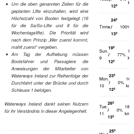
km
Um die oben genannten Zeiten für die
12º
geplanten Lifte einzuhalten, wird eine
Höchstzahl von Booten festgelegt (16
24º
für die Sa/So-Lifte und 8 für die
Tmrw.
/
100%
Wochentagslifte). Die Priorität wird
13º
nach dem Prinzip „Wer zuerst kommt,
mahlt zuerst“ vergeben.
19º
Sun.
17
Am Tag der Aufhebung müssen
/
77%
9
km
Bootsfahrer und Passagiere die
12º
Anweisungen der Mitarbeiter von
23º
Waterways Ireland zur Reihenfolge der
Mon.
16
/
0%
Durchfahrt unter der Brücke und durch
10
km/
12º
Schleuse 1 befolgen.
26º
Waterways Ireland dankt seinen Nutzern
Tue.
18
/
0%
für ihr Verständnis in dieser Angelegenheit.
11
km/h
13º
25º