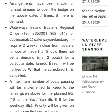
27. Juli 2026
Arrangements have been made for
Iarnród Éireann to open the bridge on
Marine Notice
the above dates / times, if there is
No. 85 of 2026
demand.
25. Juli 2026
Waterways Ireland Eastern Regional
Office (Tel: +353(0)1 868 0148 or
dublincanals@waterwaysireland.org )
WATERLEVE
LS RIVER
require 2 weeks’ notice from boaters
SHANNON
for use of these lifts. Should there not
be a demand (min 2 boats) for a
particular date, Iarnród Éireann will be
notified by WI that the scheduled lift is
cancelled.
Link to WI
A maximum number of boats passing
Waterlevels on
the River
will be implemented to keep to the
Shannon
times given above for the planned lifts
(16 for the Sat / Sun lifts & 8 for the
weekday lifts). Priority will be given on
a first come first served basis.