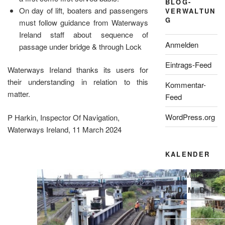
BLOG-
On day of lift, boaters and passengers
VERWALTUN
G
must follow guidance from Waterways
Ireland staff about sequence of
Anmelden
passage under bridge & through Lock
Eintrags-Feed
Waterways Ireland thanks its users for
their understanding in relation to this
Kommentar-
matter.
Feed
WordPress.org
P Harkin, Inspector Of Navigation,
Waterways Ireland, 11 March 2024
KALENDER
März 2024
M
D
M
D
F
1