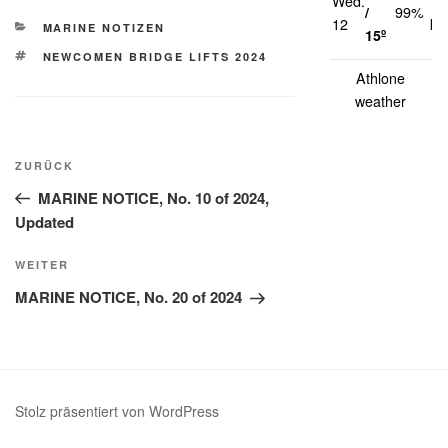
Wed.
14
/
99%
12
km
KATEGORIEN
MARINE NOTIZEN
15º
SCHLAGWÖRTER
NEWCOMEN BRIDGE LIFTS 2024
Athlone
weather
Beitragsnavigation
Vorheriger
ZURÜCK
Beitrag
MARINE NOTICE, No. 10 of 2024,
Updated
Nächster
WEITER
Beitrag
MARINE NOTICE, No. 20 of 2024
Stolz präsentiert von WordPress