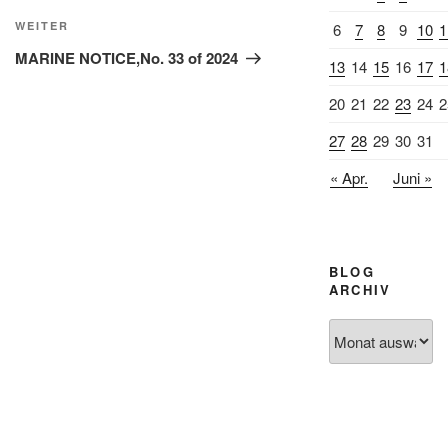
Nächster
WEITER
6
7
8
9
10
1
Beitrag
MARINE NOTICE,No. 33 of 2024
13
14
15
16
17
1
20
21
22
23
24
2
27
28
29
30
31
« Apr.
Juni »
BLOG
ARCHIV
Blog
Archiv