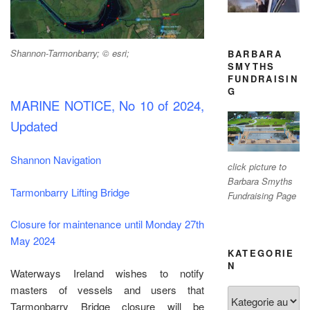
Shannon-Tarmonbarry; © esri;
BARBARA
SMYTHS
FUNDRAISIN
G
MARINE NOTICE, No 10 of 2024,
Updated
Shannon Navigation
click picture to
Barbara Smyths
Tarmonbarry Lifting Bridge
Fundraising Page
Closure for maintenance until Monday 27th
May 2024
KATEGORIE
N
Waterways Ireland wishes to notify
masters of vessels and users that
Kategorien
Tarmonbarry Bridge closure will be