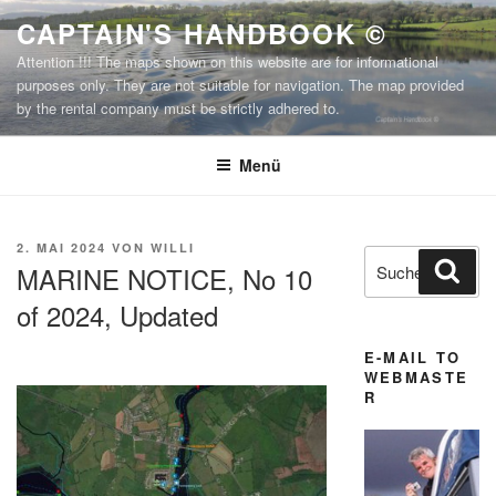
Zum
CAPTAIN'S HANDBOOK ©
Inhalt
Attention !!! The maps shown on this website are for informational
springen
purposes only. They are not suitable for navigation. The map provided
by the rental company must be strictly adhered to.
Menü
VERÖFFENTLICHT
2. MAI 2024
VON
WILLI
Suchen
Suc
AM
MARINE NOTICE, No 10
nach:
of 2024, Updated
E-MAIL TO
WEBMASTE
R