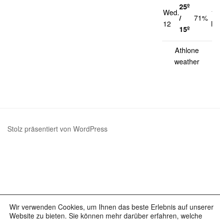
25º
Wed.
17
/
71%
12
km
15º
Athlone
weather
Stolz präsentiert von WordPress
Wir verwenden Cookies, um Ihnen das beste Erlebnis auf unserer
Website zu bieten. Sie können mehr darüber erfahren, welche