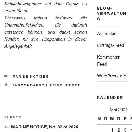
Schiffsbewegungen auf dem Camlin zu
BLOG-
unterstützen.
VERWALTUN
Waterways Ireland bedauert alle
G
Unannehmlichkeiten, die dadurch
entstehen können, und dankt seinen
Anmelden
Kunden für ihre Kooperation in dieser
Eintrags-Feed
Angelegenheit.
Kommentar-
Feed
WordPress.org
KATEGORIEN
MARINE NOTIZEN
SCHLAGWÖRTER
TARMONBARRY LIFTING BRIDGE
KALENDER
Mai 2024
Beitragsnavigation
Vorheriger
ZURÜCK
M
D
M
D
F
Beitrag
MARINE NOTICE, No. 32 of 2024
1
2
3