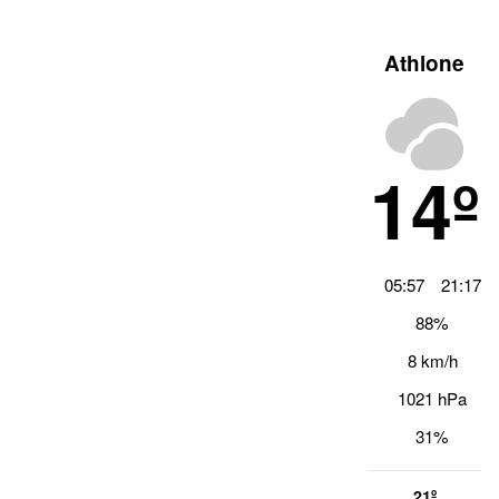
Athlone
14º
05:57
21:17
88%
8 km/h
1021 hPa
31%
21º