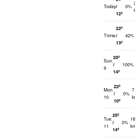
21
Today
/
0%
km
12º
22º
2
Tmrw.
/
42%
k
13º
20º
Sun.
2
/
100%
9
k
14º
22º
Mon.
7
/
0%
10
km/
10º
25º
Tue.
18
/
0%
11
km/h
14º