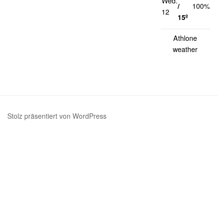
Wed.
1
/
100%
12
k
15º
Athlone
weather
Stolz präsentiert von WordPress