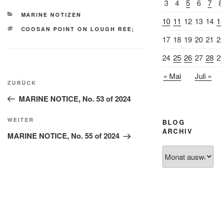
3
4
5
6
7
KATEGORIEN
MARINE NOTIZEN
10
11
12
13
14
1
SCHLAGWÖRTER
COOSAN POINT ON LOUGH REE;
17
18
19
20
21
2
24
25
26
27
28
2
Beitragsnavigation
« Mai
Juli »
Vorheriger
ZURÜCK
Beitrag
MARINE NOTICE, No. 53 of 2024
Nächster
WEITER
BLOG
ARCHIV
Beitrag
MARINE NOTICE, No. 55 of 2024
Blog
Archiv