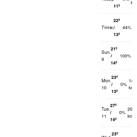
km
11º
22º
2
Tmrw.
/
44%
k
13º
21º
Sun.
2
/
100%
9
k
14º
23º
Mon.
14
/
0%
10
km/
13º
27º
Tue.
20
/
0%
11
km/h
14º
23º