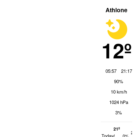
Athlone
12º
05:57
21:17
90%
10 km/h
1024 hPa
3%
21º
20
Today
/
0%