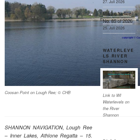
27. Juli 2026
Marine Notice
No. 85 of 2026
25. Juli 2026
WATERLEVE
LS RIVER
SHANNON
Coosan Point on Lough Ree; © CHB
Link to WI
Waterlevels on
the River
Shannon
SHANNON NAVIGATION, Lough Ree
– Inner Lakes, Athlone Regatta – 15.