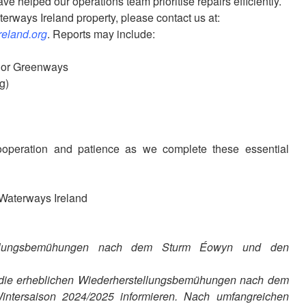
ve helped our operations team prioritise repairs efficiently.
rways Ireland property, please contact us at:
eland.org
. Reports may include:
, or Greenways
g)
cooperation and patience as we complete these essential
, Waterways Ireland
rholungsbemühungen nach dem Sturm Éowyn und den
er die erheblichen Wiederherstellungsbemühungen nach dem
ntersaison 2024/2025 informieren. Nach umfangreichen