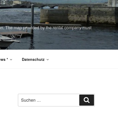
tion. The map provided by the rental company must
ws *
Datenschutz
Suchen
Suchen
nach: