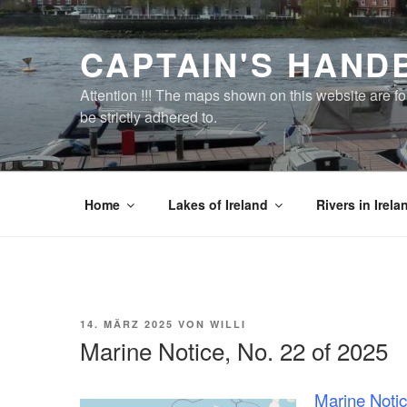
Zum
Inhalt
CAPTAIN'S HAND
springen
Attention !!! The maps shown on this website are f
be strictly adhered to.
Home
Lakes of Ireland
Rivers in Irela
VERÖFFENTLICHT
14. MÄRZ 2025
VON
WILLI
AM
Marine Notice, No. 22 of 2025
Marine Notic