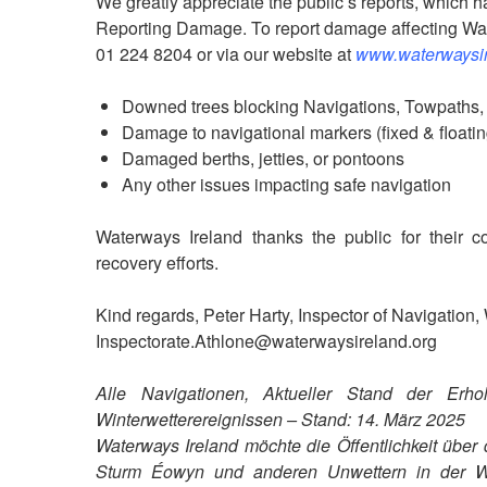
We greatly appreciate the public’s reports, which ha
Reporting Damage. To report damage affecting Wate
01 224 8204 or via our website at
www.waterwaysir
Downed trees blocking Navigations, Towpaths
Damage to navigational markers (fixed & floatin
Damaged berths, jetties, or pontoons
Any other issues impacting safe navigation
Waterways Ireland thanks the public for their 
recovery efforts.
Kind regards, Peter Harty, Inspector of Navigation
Inspectorate.Athlone@waterwaysireland.org
Alle Navigationen, Aktueller Stand der E
Winterwetterereignissen – Stand: 14. März 2025
Waterways Ireland möchte die Öffentlichkeit üb
Sturm Éowyn und anderen Unwettern in der Wi