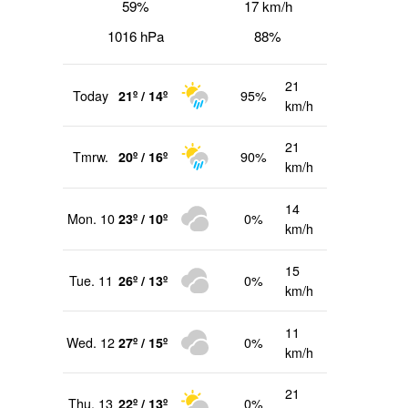
59%
17 km/h
1016 hPa
88%
21
Today
21º / 14º
95%
km/h
21
Tmrw.
20º / 16º
90%
km/h
14
Mon. 10
23º / 10º
0%
km/h
hster
trag
15
Tue. 11
26º / 13º
0%
km/h
11
Wed. 12
27º / 15º
0%
km/h
21
Thu. 13
22º / 13º
0%