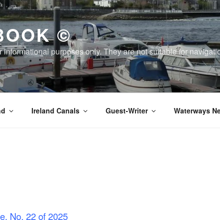
BOOK ©
or informational purposes only. They are not suitable for naviga
nd
Ireland Canals
Guest-Writer
Waterways Ne
e, No. 22 of 2025