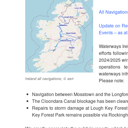
All Navigation
Update on Rec
Events – as a
Waterways Irel
efforts follo
2024/2025 win
operations t
waterways inf
Ireland all navigations; © esri
Please note:
Navigation between Mosstown and the Longford
The Cloondara Canal blockage has been cleared,
Repairs to storm damage at Lough Key Forest 
Key Forest Park remains possible via Rockingh