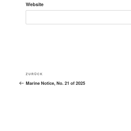
Website
Beitragsnavigation
Vorheriger
ZURÜCK
Beitrag
Marine Notice, No. 21 of 2025