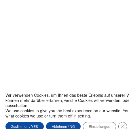
Wir verwenden Cookies, um Ihnen das beste Erlebnis auf unserer We
können mehr darüber erfahren, welche Cookies wir verwenden, oder 
ausschalten.
We use cookies to give you the best experience on our website. Yo
what cookies we use or turn them off in setting.
GD
Zustimmen / YES
Ablehnen / NO
Einstellungen