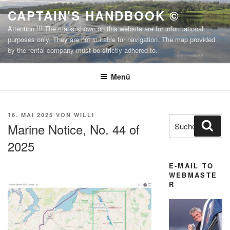
Zum
CAPTAIN'S HANDBOOK ©
Inhalt
Attention !!! The maps shown on this website are for informational
springen
purposes only. They are not suitable for navigation. The map provided
by the rental company must be strictly adhered to.
Menü
VERÖFFENTLICHT
16. MAI 2025
VON
WILLI
Suchen
Suc
AM
Marine Notice, No. 44 of
nach:
2025
E-MAIL TO
WEBMASTE
R