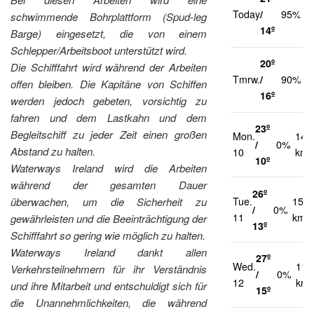
2
Today
/
95%
schwimmende Bohrplattform (Spud-leg
k
14º
Barge) eingesetzt, die von einem
Schlepper/Arbeitsboot unterstützt wird.
20º
Die Schifffahrt wird während der Arbeiten
2
Tmrw.
/
90%
offen bleiben. Die Kapitäne von Schiffen
k
16º
werden jedoch gebeten, vorsichtig zu
fahren und dem Lastkahn und dem
23º
Begleitschiff zu jeder Zeit einen großen
Mon.
14
/
0%
Abstand zu halten.
10
km/
10º
Waterways Ireland wird die Arbeiten
während der gesamten Dauer
26º
Tue.
15
überwachen, um die Sicherheit zu
/
0%
11
km/h
gewährleisten und die Beeinträchtigung der
13º
Schifffahrt so gering wie möglich zu halten.
Waterways Ireland dankt allen
27º
Wed.
11
Verkehrsteilnehmern für ihr Verständnis
/
0%
12
km/
und ihre Mitarbeit und entschuldigt sich für
15º
die Unannehmlichkeiten, die während