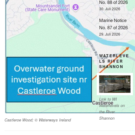
No. 88 of 2026
30. Juli 2026
Marine Notice
No. 87 of 2026
29. Juli 2026
WATERLEVE
LS RIVER
SHANNON
Link to WI
Waterlevels on
the River
Shannon
Castleroe Wood; © Waterways Ireland