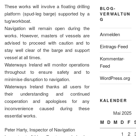
These works will involve a floating drilling
BLOG-
platform (spud-leg barge) supported by a
VERWALTUN
G
tug/workboat.
Navigation will remain open during the
Anmelden
works. However, masters of vessels are
advised to proceed with caution and to
Eintrags-Feed
stay well clear of the barge and support
vessel at all times.
Kommentar-
Waterways Ireland will monitor operations
Feed
throughout to ensure safety and to
WordPress.org
minimise disruption to navigation.
Waterways Ireland thanks all users for
their understanding and continued
KALENDER
cooperation and apologises for any
inconvenience caused during these
Mai 2025
essential works.
M
D
M
D
F
Peter Harty, Inspector of Navigation
1
2