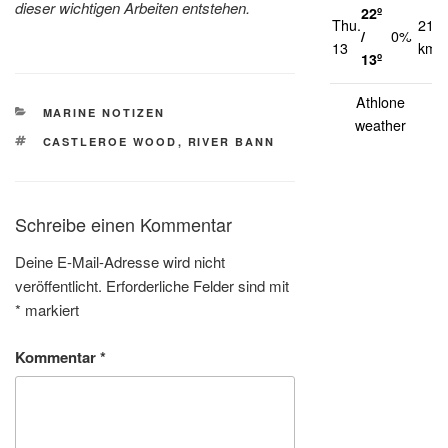
dieser wichtigen Arbeiten entstehen.
22º
Thu.
21
/
0%
13
km/
13º
Athlone
KATEGORIEN
MARINE NOTIZEN
weather
SCHLAGWÖRTER
CASTLEROE WOOD
,
RIVER BANN
Schreibe einen Kommentar
Deine E-Mail-Adresse wird nicht
veröffentlicht.
Erforderliche Felder sind mit
*
markiert
Kommentar
*