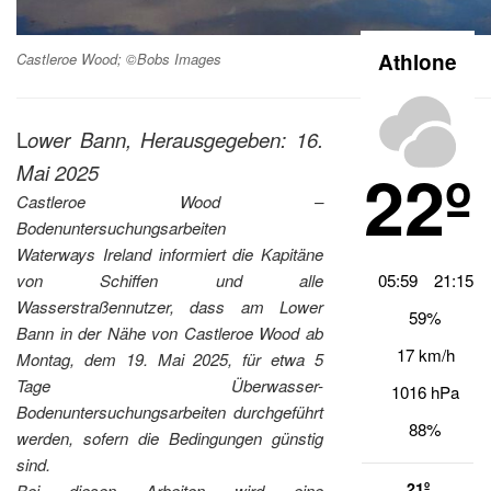
Athlone
Castleroe Wood; ©Bobs Images
L
ower Bann, Herausgegeben: 16.
22º
Mai 2025
Castleroe Wood –
Bodenuntersuchungsarbeiten
Waterways Ireland informiert die Kapitäne
05:59
21:15
von Schiffen und alle
Wasserstraßennutzer, dass am Lower
59%
Bann in der Nähe von Castleroe Wood ab
17 km/h
Montag, dem 19. Mai 2025, für etwa 5
Tage Überwasser-
1016 hPa
Bodenuntersuchungsarbeiten durchgeführt
88%
werden, sofern die Bedingungen günstig
sind.
21º
Bei diesen Arbeiten wird eine