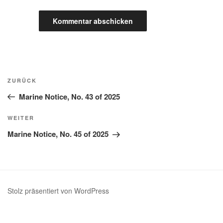
Beitragsnavigation
Vorheriger
ZURÜCK
Beitrag
Marine Notice, No. 43 of 2025
Nächster
WEITER
Beitrag
Marine Notice, No. 45 of 2025
Stolz präsentiert von WordPress