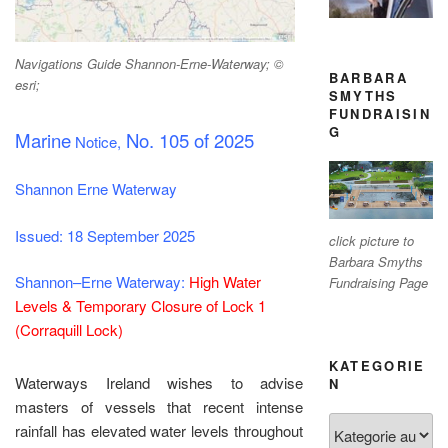
Navigations Guide Shannon-Erne-Waterway; ©
BARBARA
esri;
SMYTHS
FUNDRAISIN
G
Marine
No. 105 of 2025
Notice,
Shannon Erne Waterway
Issued: 18 September 2025
click picture to
Barbara Smyths
Shannon–Erne Waterway:
High Water
Fundraising Page
Levels & Temporary Closure of Lock 1
(Corraquill Lock)
KATEGORIE
Waterways Ireland wishes to advise
N
masters of vessels that recent intense
Kategorien
rainfall has elevated water levels throughout