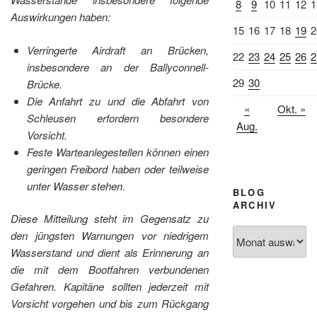
8
9
10
11
12
1
Auswirkungen haben:
15
16
17
18
19
2
Verringerte Airdraft an Brücken,
22
23
24
25
26
2
insbesondere an der Ballyconnell-
29
30
Brücke.
Die Anfahrt zu und die Abfahrt von
«
Okt. »
Schleusen erfordern besondere
Aug.
Vorsicht.
Feste Warteanlegestellen können einen
geringen Freibord haben oder teilweise
unter Wasser stehen.
BLOG
ARCHIV
Diese Mitteilung steht im Gegensatz zu
Blog
den jüngsten Warnungen vor niedrigem
Archiv
Wasserstand und dient als Erinnerung an
die mit dem Bootfahren verbundenen
Gefahren. Kapitäne sollten jederzeit mit
Vorsicht vorgehen und bis zum Rückgang