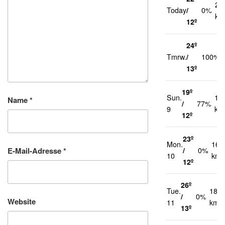
21
Today
/
0%
km
12º
24º
Tmrw.
/
100%
13º
19º
Sun.
17
Name
*
/
77%
9
km
12º
23º
Mon.
16
/
0%
E-Mail-Adresse
*
10
km/
12º
26º
Tue.
18
/
0%
Website
11
km/h
13º