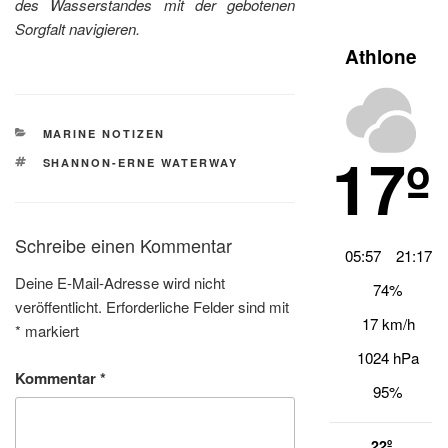
des Wasserstandes mit der gebotenen
Sorgfalt navigieren.
Athlone
KATEGORIEN
MARINE NOTIZEN
17º
SCHLAGWÖRTER
SHANNON-ERNE WATERWAY
Schreibe einen Kommentar
05:57
21:17
Deine E-Mail-Adresse wird nicht
74%
veröffentlicht.
Erforderliche Felder sind mit
17 km/h
*
markiert
1024 hPa
Kommentar
*
95%
22º