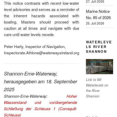
27. Juli 2026
This notice contrasts with recent low-water
level advisories and serves as a reminder of
Marine Notice
the inherent hazards associated with
No. 85 of 2026
boating. Masters should proceed with
25. Juli 2026
caution at all times and navigate with due
care until water levels recede.
WATERLEVE
Peter Harty, Inspector of Navigation,
LS RIVER
SHANNON
Inspectorate.Athlone@waterwaysireland.org
Shannon-Erne-Waterway,
Link to WI
herausgegeben am 18. September
Waterlevels on
2025
the River
Shannon-Erne-Waterway:
Hoher
Shannon
Wasserstand und vorübergehende
Schließung der Schleuse 1 (Corraquill-
Schleuse)