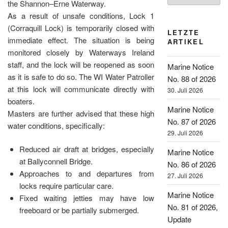
the Shannon–Erne Waterway.
As a result of unsafe conditions, Lock 1
(Corraquill Lock) is temporarily closed with
LETZTE
immediate effect. The situation is being
ARTIKEL
monitored closely by Waterways Ireland
staff, and the lock will be reopened as soon
Marine Notice
as it is safe to do so. The WI Water Patroller
No. 88 of 2026
at this lock will communicate directly with
30. Juli 2026
boaters.
Marine Notice
Masters are further advised that these high
No. 87 of 2026
water conditions, specifically:
29. Juli 2026
Reduced air draft at bridges, especially
Marine Notice
at Ballyconnell Bridge.
No. 86 of 2026
Approaches to and departures from
27. Juli 2026
locks require particular care.
Marine Notice
Fixed waiting jetties may have low
No. 81 of 2026,
freeboard or be partially submerged.
Update