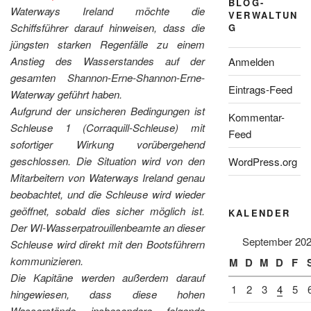
BLOG-
Waterways Ireland möchte die
VERWALTUN
Schiffsführer darauf hinweisen, dass die
G
jüngsten starken Regenfälle zu einem
Anstieg des Wasserstandes auf der
Anmelden
gesamten Shannon-Erne-Shannon-Erne-
Eintrags-Feed
Waterway geführt haben.
Aufgrund der unsicheren Bedingungen ist
Kommentar-
Schleuse 1 (Corraquill-Schleuse) mit
Feed
sofortiger Wirkung vorübergehend
geschlossen. Die Situation wird von den
WordPress.org
Mitarbeitern von Waterways Ireland genau
beobachtet, und die Schleuse wird wieder
geöffnet, sobald dies sicher möglich ist.
KALENDER
Der WI-Wasserpatrouillenbeamte an dieser
September 20
Schleuse wird direkt mit den Bootsführern
kommunizieren.
M
D
M
D
F
Die Kapitäne werden außerdem darauf
1
2
3
4
5
hingewiesen, dass diese hohen
Wasserstände insbesondere folgende