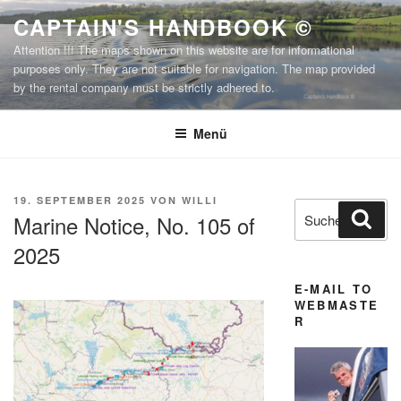
Zum
CAPTAIN'S HANDBOOK ©
Inhalt
Attention !!! The maps shown on this website are for informational
springen
purposes only. They are not suitable for navigation. The map provided
by the rental company must be strictly adhered to.
Menü
VERÖFFENTLICHT
19. SEPTEMBER 2025
VON
WILLI
Suchen
Suc
AM
Marine Notice, No. 105 of
nach:
2025
E-MAIL TO
WEBMASTE
R