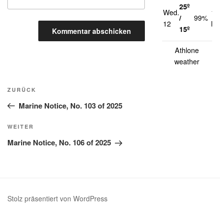
25º
Wed.
14
/
99%
12
km
15º
Athlone
weather
Beitragsnavigation
Vorheriger
ZURÜCK
Beitrag
Marine Notice, No. 103 of 2025
Nächster
WEITER
Beitrag
Marine Notice, No. 106 of 2025
Stolz präsentiert von WordPress