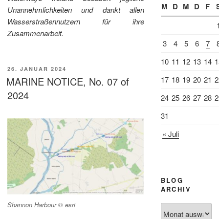
M
D
M
D
F
Unannehmlichkeiten und dankt allen
Wasserstraßennutzern für ihre
Zusammenarbeit.
3
4
5
6
7
10
11
12
13
14
1
VERÖFFENTLICHT
26. JANUAR 2024
AM
MARINE NOTICE, No. 07 of
17
18
19
20
21
2
2024
24
25
26
27
28
2
31
« Juli
BLOG
ARCHIV
Shannon Harbour © esri
Blog