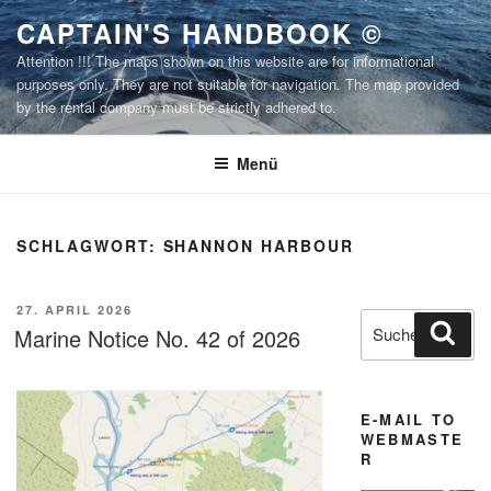
Zum
CAPTAIN'S HANDBOOK ©
Inhalt
Attention !!! The maps shown on this website are for informational
springen
purposes only. They are not suitable for navigation. The map provided
by the rental company must be strictly adhered to.
Menü
SCHLAGWORT:
SHANNON HARBOUR
VERÖFFENTLICHT
27. APRIL 2026
Suchen
Suc
AM
Marine Notice No. 42 of 2026
nach:
E-MAIL TO
WEBMASTE
R