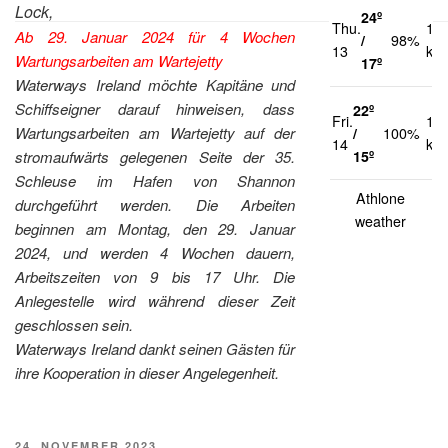
Lock,
24º
Thu.
12
Ab 29. Januar 2024 für 4 Wochen
/
98%
13
km
Wartungsarbeiten am Wartejetty
17º
Waterways Ireland möchte Kapitäne und
Schiffseigner darauf hinweisen, dass
22º
Fri.
13
Wartungsarbeiten am Wartejetty auf der
/
100%
14
km
15º
stromaufwärts gelegenen Seite der 35.
Schleuse im Hafen von Shannon
Athlone
durchgeführt werden. Die Arbeiten
weather
beginnen am Montag, den 29. Januar
2024, und werden 4 Wochen dauern,
Arbeitszeiten von 9 bis 17 Uhr. Die
Anlegestelle wird während dieser Zeit
geschlossen sein.
Waterways Ireland dankt seinen Gästen für
ihre Kooperation in dieser Angelegenheit.
VERÖFFENTLICHT
24. NOVEMBER 2023