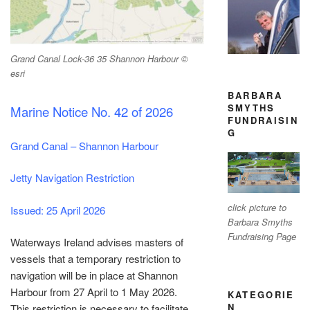
Grand Canal Lock-36 35 Shannon Harbour ©
esri
BARBARA
SMYTHS
Marine Notice No. 42 of 2026
FUNDRAISIN
G
Grand Canal – Shannon Harbour
Jetty Navigation Restriction
click picture to
Issued: 25 April 2026
Barbara Smyths
Fundraising Page
Waterways Ireland advises masters of
vessels that a temporary restriction to
navigation will be in place at Shannon
Harbour from 27 April to 1 May 2026.
KATEGORIE
N
This restriction is necessary to facilitate