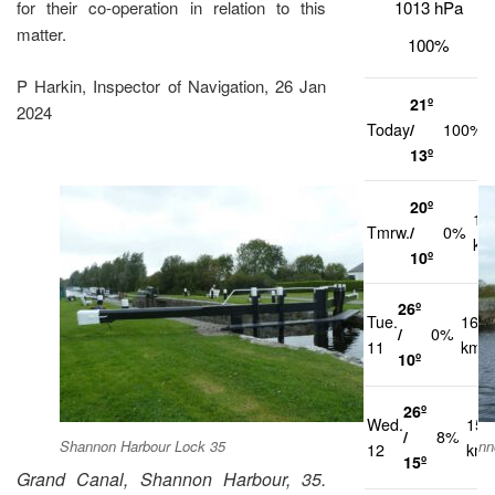
1013 hPa
for their co-operation in relation to this
matter.
100%
P Harkin, Inspector of Navigation, 26 Jan
21º
2024
Today
/
100%
13º
20º
13
Tmrw.
/
0%
km
10º
26º
Tue.
16
/
0%
11
km/h
10º
26º
Wed.
15
/
8%
Shannon Harbour Lock 35
Shann
12
km/
15º
Grand Canal, Shannon Harbour, 35.