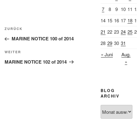
7
8
9
10
11
1
14
15
16
17
18
1
Beitragsnavigation
Vorheriger
ZURÜCK
21
22
23
24
25
2
Beitrag
MARINE NOTICE 100 of 2014
28
29
30
31
Nächster
WEITER
« Juni
Aug.
Beitrag
MARINE NOTICE 102 of 2014
»
BLOG
ARCHIV
Blog
Archiv