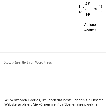
23º
Thu.
18
/
0%
13
km/
14º
Athlone
weather
Stolz präsentiert von WordPress
Wir verwenden Cookies, um Ihnen das beste Erlebnis auf unserer
Website zu bieten. Sie können mehr darüber erfahren, welche