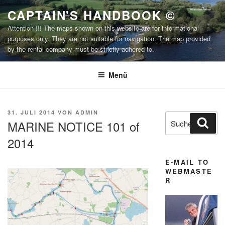
Zum
CAPTAIN'S HANDBOOK ©
Inhalt
Attention !!! The maps shown on this website are for informational
springen
purposes only. They are not suitable for navigation. The map provided
by the rental company must be strictly adhered to.
Menü
VERÖFFENTLICHT
31. JULI 2014
VON
ADMIN
Suchen
Suc
AM
MARINE NOTICE 101 of
nach:
2014
E-MAIL TO
WEBMASTE
R