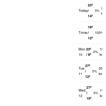
23º
22
Today
/
0%
km
14º
19º
Tmrw.
/
100%
12º
Mon.
23º
15
0%
10
/ 9º
km/
27º
Tue.
20
/
0%
11
km/h
12º
27º
Wed.
19
/
0%
12
km/
15º