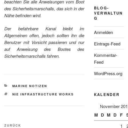
beachten Sie alle Anweisungen vom Boot
BLOG-
des Sicherheitsmarschalls, das sich in der
VERWALTUN
Nähe befinden wird.
G
Der befahrbare Kanal bleibt im
Anmelden
Allgemeinen offen, jedoch sollten ihn die
Benutzer mit Vorsicht passieren und nur
Eintrags-Feed
auf Anweisung des Bootes des
Kommentar-
Sicherheitsmarschalls fahren.
Feed
WordPress.org
KATEGORIEN
MARINE NOTIZEN
SCHLAGWÖRTER
KALENDER
NIE INFRASTRUCTURE WORKS
November 201
M
D
M
D
F
Beitragsnavigation
Vorheriger
1
ZURÜCK