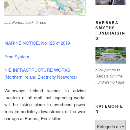
LLE-Portora Lock; © esri
BARBARA
SMYTHS
FUNDRAISIN
G
MARINE NOTICE, No 125 of 2019
Erne System
NIE INFRASTRUCTURE WORKS
click picture to
Barbara Smyths
(Northern Ireland Electricity Networks)
Fundraising Page
Waterways Ireland wishes to advise
masters of all craft that upgrading works
will be taking place to overhead power
KATEGORIE
lines immediately downstream of the weir
N
barrage at Portora, Enniskillen.
Kategorien