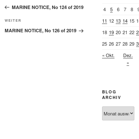
Beitrag
MARINE NOTICE, No 124 of 2019
4
5
6
7
8
11
12
13
14
15
1
Nächster
WEITER
Beitrag
MARINE NOTICE, No 126 of 2019
18
19
20
21
22
2
25
26
27
28
29
3
« Okt.
Dez.
»
BLOG
ARCHIV
Blog
Archiv