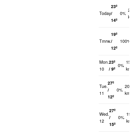
23º
22
Today
/
0%
km
14º
19º
Tmrw.
/
100%
12º
Mon.
23º
15
0%
10
/ 9º
km/
27º
Tue.
20
/
0%
11
km/h
12º
27º
Wed.
19
/
0%
12
km/
15º