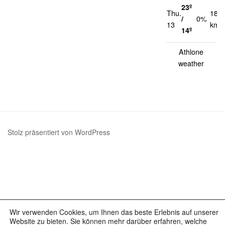
23º
Thu.
18
/
0%
13
km/
14º
Athlone
weather
Stolz präsentiert von WordPress
Wir verwenden Cookies, um Ihnen das beste Erlebnis auf unserer
Website zu bieten. Sie können mehr darüber erfahren, welche