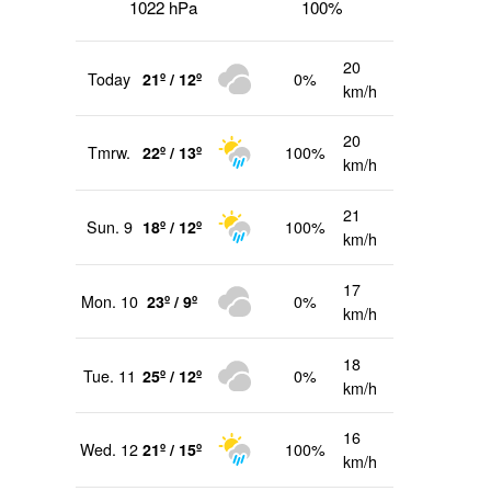
1022 hPa
100%
20
Today
21º / 12º
0%
km/h
20
Tmrw.
22º / 13º
100%
km/h
21
Sun. 9
18º / 12º
100%
km/h
17
Mon. 10
23º / 9º
0%
km/h
18
Tue. 11
25º / 12º
0%
km/h
16
Wed. 12
21º / 15º
100%
km/h