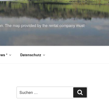
tion. The map provided by the rental company must
ws *
Datenschutz
Suchen
Suchen
nach: