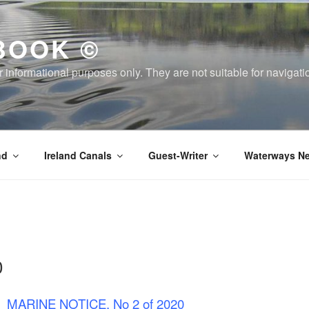
BOOK ©
or informational purposes only. They are not suitable for naviga
nd
Ireland Canals
Guest-Writer
Waterways Ne
0
MARINE NOTICE, No 2 of 2020