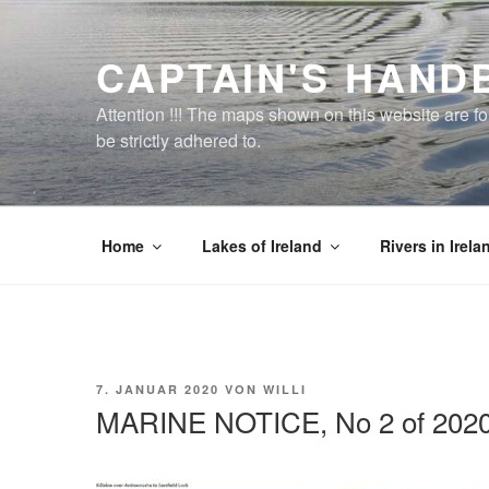
Zum
Inhalt
CAPTAIN'S HAND
springen
Attention !!! The maps shown on this website are f
be strictly adhered to.
Home
Lakes of Ireland
Rivers in Irela
VERÖFFENTLICHT
7. JANUAR 2020
VON
WILLI
AM
MARINE NOTICE, No 2 of 202