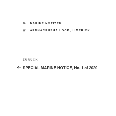
KATEGORIEN
MARINE NOTIZEN
SCHLAGWÖRTER
ARDNACRUSHA LOCK
,
LIMERICK
Beitragsnavigation
Vorheriger
ZURÜCK
Beitrag
SPECIAL MARINE NOTICE, No. 1 of 2020