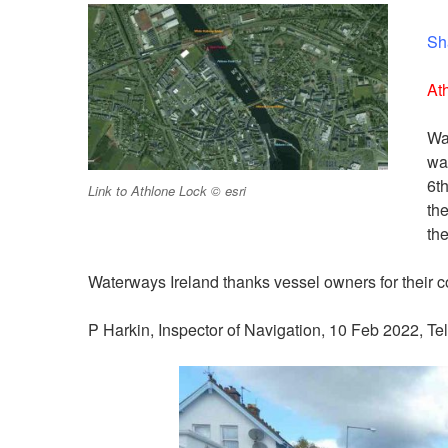
Sh
At
Wa
wa
6th
Link to Athlone Lock © esri
th
the
Waterways Ireland thanks vessel owners for their c
P Harkin, Inspector of Navigation, 10 Feb 2022, T