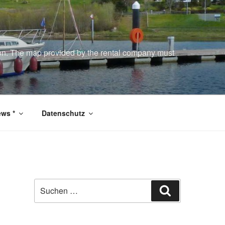
tion. The map provided by the rental company must
ws *
Datenschutz
Suchen
Suchen
nach: