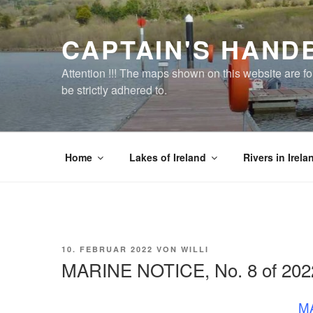
Zum
Inhalt
CAPTAIN'S HAND
springen
Attention !!! The maps shown on this website are f
be strictly adhered to.
Home
Lakes of Ireland
Rivers in Irela
VERÖFFENTLICHT
10. FEBRUAR 2022
VON
WILLI
AM
MARINE NOTICE, No. 8 of 202
MA