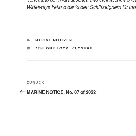
Waterways Ireland dankt den Schiffseignern für ihr
KATEGORIEN
MARINE NOTIZEN
SCHLAGWÖRTER
ATHLONE LOCK
,
CLOSURE
Beitragsnavigation
Vorheriger
ZURÜCK
Beitrag
MARINE NOTICE, No. 07 of 2022