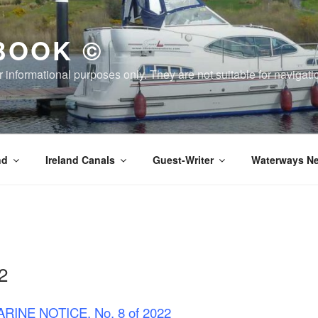
BOOK ©
or informational purposes only. They are not suitable for naviga
nd
Ireland Canals
Guest-Writer
Waterways Ne
2
RINE NOTICE, No. 8 of 2022