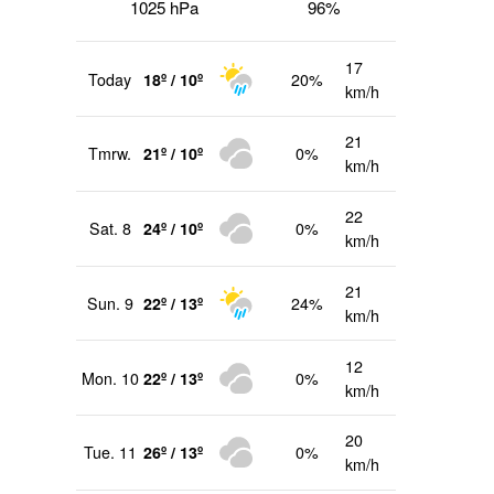
1025 hPa
96%
17
Today
18º / 10º
20%
km/h
21
Tmrw.
21º / 10º
0%
km/h
22
Sat. 8
24º / 10º
0%
km/h
21
Sun. 9
22º / 13º
24%
km/h
12
Mon. 10
22º / 13º
0%
km/h
20
Tue. 11
26º / 13º
0%
km/h