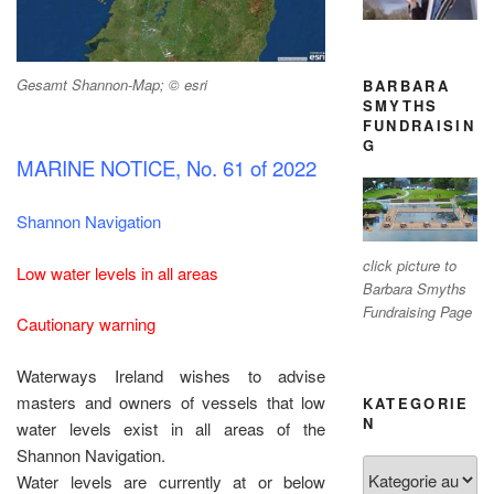
Gesamt Shannon-Map; © esri
BARBARA
SMYTHS
FUNDRAISIN
G
MARINE NOTICE, No. 61 of 2022
Shannon Navigation
click picture to
Low water levels in all areas
Barbara Smyths
Fundraising Page
Cautionary warning
Waterways Ireland wishes to advise
masters and owners of vessels that low
KATEGORIE
N
water levels exist in all areas of the
Shannon Navigation.
Kategorien
Water levels are currently at or below