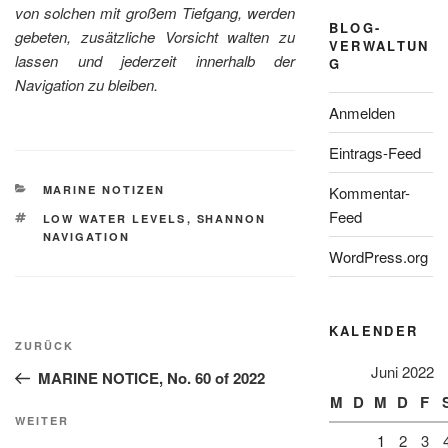
von solchen mit großem Tiefgang, werden
BLOG-
gebeten, zusätzliche Vorsicht walten zu
VERWALTUN
lassen und jederzeit innerhalb der
G
Navigation zu bleiben.
Anmelden
Eintrags-Feed
KATEGORIEN
MARINE NOTIZEN
Kommentar-
Feed
SCHLAGWÖRTER
LOW WATER LEVELS
,
SHANNON
NAVIGATION
WordPress.org
Beitragsnavigation
KALENDER
Vorheriger
ZURÜCK
Beitrag
Juni 2022
MARINE NOTICE, No. 60 of 2022
M
D
M
D
F
Nächster
WEITER
1
2
3
Beitrag