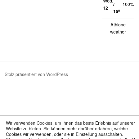
Wed.
1
/
100%
12
k
15º
Athlone
weather
Stolz präsentiert von WordPress
Wir verwenden Cookies, um Ihnen das beste Erlebnis auf unserer
Website zu bieten. Sie können mehr darüber erfahren, welche
Cookies wir verwenden, oder sie in Einstellung ausschalten.