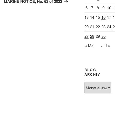
MARINE NOTICE, No. 62 of 2022
6
7
8
9
10
1
13
14
15
16
17
1
20
21
22
23
24
2
27
28
29
30
« Mai
Juli »
BLOG
ARCHIV
Blog
Archiv