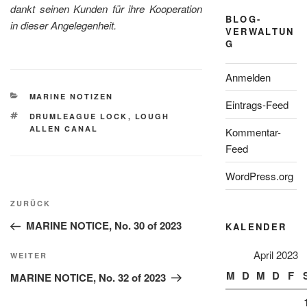
dankt seinen Kunden für ihre Kooperation
BLOG-
in dieser Angelegenheit.
VERWALTUN
G
Anmelden
KATEGORIEN
MARINE NOTIZEN
Eintrags-Feed
SCHLAGWÖRTER
DRUMLEAGUE LOCK
,
LOUGH
ALLEN CANAL
Kommentar-
Feed
WordPress.org
Beitragsnavigation
Vorheriger
ZURÜCK
Beitrag
MARINE NOTICE, No. 30 of 2023
KALENDER
April 2023
Nächster
WEITER
Beitrag
M
D
M
D
F
MARINE NOTICE, No. 32 of 2023