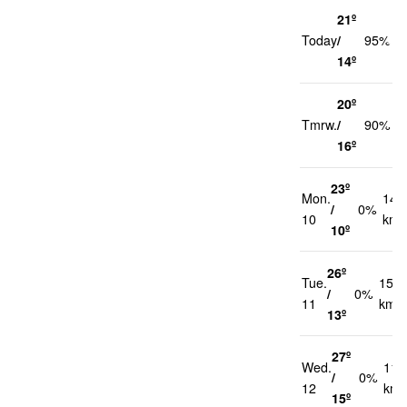
21º
2
Today
/
95%
k
14º
20º
2
Tmrw.
/
90%
k
16º
23º
Mon.
14
/
0%
10
km/
10º
26º
Tue.
15
/
0%
11
km/h
13º
27º
Wed.
11
/
0%
12
km/
15º