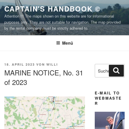
Zum
CAPTAIN'S HANDBOOK ©
Inhalt
Attention !!! The maps shown on this website are for informational
springen
purposes only. They are not suitable for navigation. The map provided
by the rental company must be strictly adhered to.
Menü
VERÖFFENTLICHT
18. APRIL 2023
VON
WILLI
Suchen
Suc
AM
MARINE NOTICE, No. 31
nach:
of 2023
E-MAIL TO
WEBMASTE
R