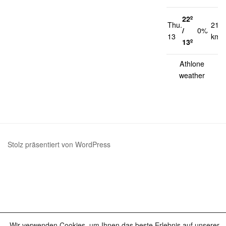
22º
Thu.
21
/
0%
13
km/
13º
Athlone
weather
Stolz präsentiert von WordPress
Wir verwenden Cookies, um Ihnen das beste Erlebnis auf unserer