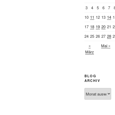
3
4
5
6
7
10
11
12
13
14
1
17
18
19
20
21
2
24
25
26
27
28
2
«
Mai »
März
BLOG
ARCHIV
Blog
Archiv