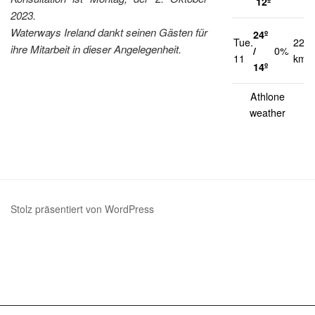
12º
2023.
Waterways Ireland dankt seinen Gästen für
24º
Tue.
22
ihre Mitarbeit in dieser Angelegenheit.
/
0%
11
km/h
14º
Athlone
weather
Stolz präsentiert von WordPress