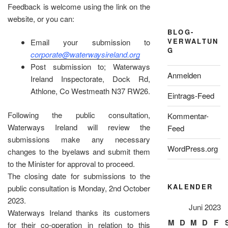
Feedback is welcome using the link on the
website, or you can:
BLOG-
VERWALTUN
Email your submission to
G
corporate@waterwaysireland.org
Post submission to; Waterways
Anmelden
Ireland Inspectorate, Dock Rd,
Athlone, Co Westmeath N37 RW26.
Eintrags-Feed
Following the public consultation,
Kommentar-
Waterways Ireland will review the
Feed
submissions make any necessary
WordPress.org
changes to the byelaws and submit them
to the Minister for approval to proceed.
The closing date for submissions to the
KALENDER
public consultation is Monday, 2nd October
2023.
Juni 2023
Waterways Ireland thanks its customers
M
D
M
D
F
for their co-operation in relation to this