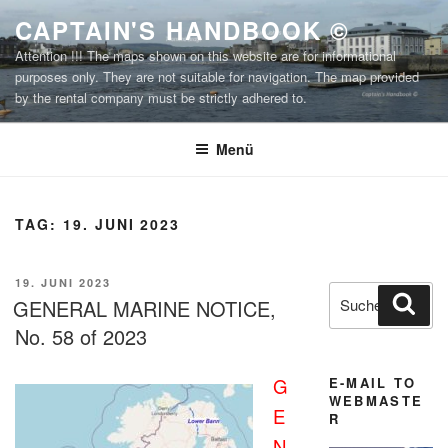
Zum
CAPTAIN'S HANDBOOK ©
Inhalt
Attention !!! The maps shown on this website are for informational
springen
purposes only. They are not suitable for navigation. The map provided
by the rental company must be strictly adhered to.
Menü
TAG:
19. JUNI 2023
VERÖFFENTLICHT
19. JUNI 2023
Suchen
Suc
AM
GENERAL MARINE NOTICE,
nach:
No. 58 of 2023
E-MAIL TO
G
WEBMASTE
E
R
N