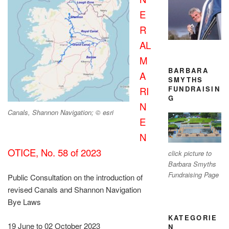
E
R
AL
M
BARBARA
A
SMYTHS
FUNDRAISIN
RI
G
N
Canals, Shannon Navigation; © esri
E
N
OTICE, No. 58 of 2023
click picture to
Barbara Smyths
Fundraising Page
Public Consultation on the introduction of
revised Canals and Shannon Navigation
Bye Laws
KATEGORIE
19 June to 02 October 2023
N