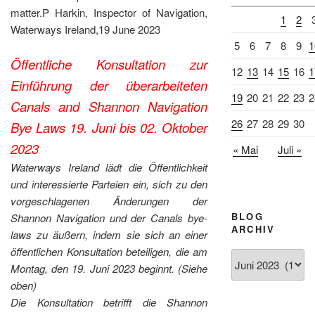
matter.P Harkin, Inspector of Navigation,
1
2
Waterways Ireland,19 June 2023
5
6
7
8
9
1
Öffentliche Konsultation zur
12
13
14
15
16
1
Einführung der überarbeiteten
19
20
21
22
23
2
Canals and Shannon Navigation
26
27
28
29
30
Bye Laws 19. Juni bis 02. Oktober
2023
« Mai
Juli »
Waterways Ireland lädt die Öffentlichkeit
und interessierte Parteien ein, sich zu den
vorgeschlagenen Änderungen der
BLOG
Shannon Navigation und der Canals bye-
ARCHIV
laws zu äußern, indem sie sich an einer
öffentlichen Konsultation beteiligen, die am
Blog
Montag, den 19. Juni 2023 beginnt. (Siehe
Archiv
oben)
Die Konsultation betrifft die Shannon