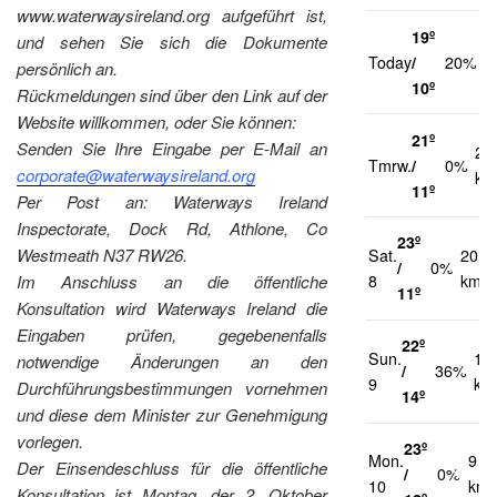
www.waterwaysireland.org aufgeführt ist,
19º
und sehen Sie sich die Dokumente
1
Today
/
20%
persönlich an.
k
10º
Rückmeldungen sind über den Link auf der
Website willkommen, oder Sie können:
21º
Senden Sie Ihre Eingabe per E-Mail an
21
Tmrw.
/
0%
corporate@waterwaysireland.org
km
11º
Per Post an: Waterways Ireland
Inspectorate, Dock Rd, Athlone, Co
23º
Westmeath N37 RW26.
Sat.
20
/
0%
8
km/h
Im Anschluss an die öffentliche
11º
Konsultation wird Waterways Ireland die
Eingaben prüfen, gegebenenfalls
22º
Sun.
17
notwendige Änderungen an den
/
36%
9
km
Durchführungsbestimmungen vornehmen
14º
und diese dem Minister zur Genehmigung
vorlegen.
23º
Mon.
9
Der Einsendeschluss für die öffentliche
/
0%
10
km/
Konsultation ist Montag, der 2. Oktober