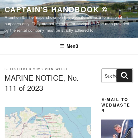
Zum
CAPTAIN'S HANDBOOK ©
Inhalt
Attention !!! The maps shown on this website are for informational
springen
purposes only. They are not suitable for navigation. The map provided
by the rental company must be strictly adhered to.
Menü
VERÖFFENTLICHT
6. OKTOBER 2023
VON
WILLI
Suchen
Suc
AM
MARINE NOTICE, No.
nach:
111 of 2023
E-MAIL TO
WEBMASTE
R