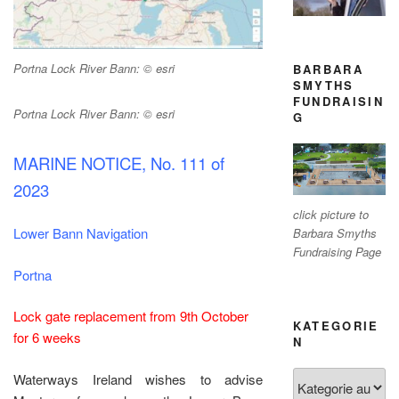
Portna Lock River Bann: © esri
BARBARA
SMYTHS
FUNDRAISIN
Portna Lock River Bann: © esri
G
MARINE NOTICE, No. 111 of
2023
click picture to
Lower Bann Navigation
Barbara Smyths
Fundraising Page
Portna
Lock gate replacement from 9th October
KATEGORIE
for 6 weeks
N
Kategorien
Waterways Ireland wishes to advise