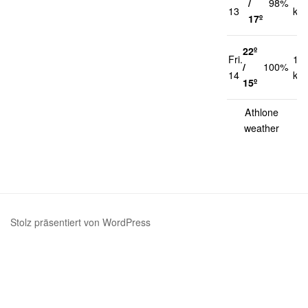
/
98%
13
km
17º
22º
Fri.
13
/
100%
14
km
15º
Athlone
weather
Stolz präsentiert von WordPress