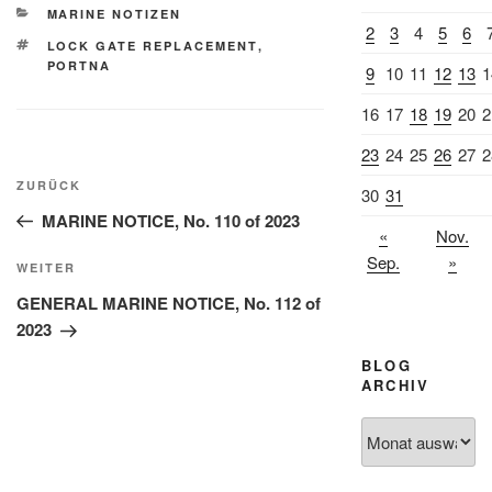
KATEGORIEN
MARINE NOTIZEN
2
3
4
5
6
SCHLAGWÖRTER
LOCK GATE REPLACEMENT
,
PORTNA
9
10
11
12
13
1
16
17
18
19
20
2
23
24
25
26
27
2
Beitragsnavigation
Vorheriger
ZURÜCK
30
31
Beitrag
MARINE NOTICE, No. 110 of 2023
«
Nov.
Sep.
»
Nächster
WEITER
Beitrag
GENERAL MARINE NOTICE, No. 112 of
2023
BLOG
ARCHIV
Blog
Archiv