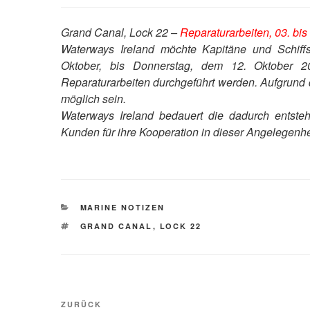
Grand Canal, Lock 22 –
Reparaturarbeiten, 03. bis
Waterways Ireland möchte Kapitäne und Schiffs
Oktober, bis Donnerstag, dem 12. Oktober 2
Reparaturarbeiten durchgeführt werden. Aufgrund di
möglich sein.
Waterways Ireland bedauert die dadurch entste
Kunden für ihre Kooperation in dieser Angelegenhe
KATEGORIEN
MARINE NOTIZEN
SCHLAGWÖRTER
GRAND CANAL
,
LOCK 22
Beitragsnavigation
Vorheriger
ZURÜCK