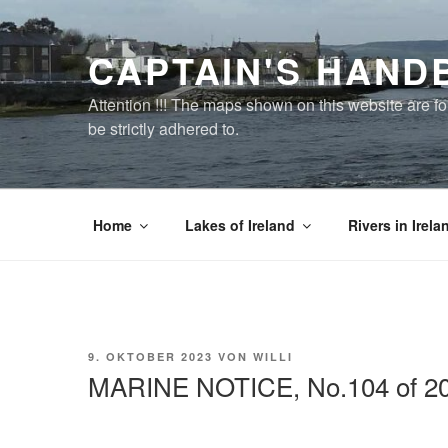
Zum
Inhalt
CAPTAIN'S HAND
springen
Attention !!! The maps shown on this website are f
be strictly adhered to.
Home
Lakes of Ireland
Rivers in Irela
VERÖFFENTLICHT
9. OKTOBER 2023
VON
WILLI
AM
MARINE NOTICE, No.104 of 