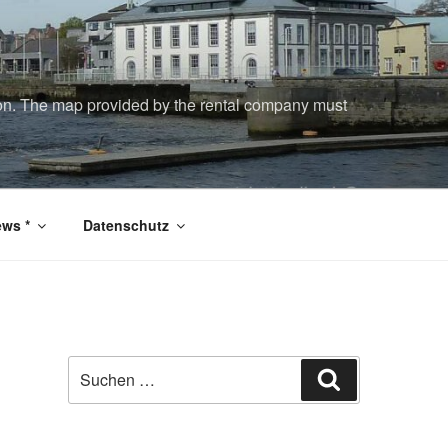
tion. The map provided by the rental company must
ws *
Datenschutz
Suchen
Suchen
nach: