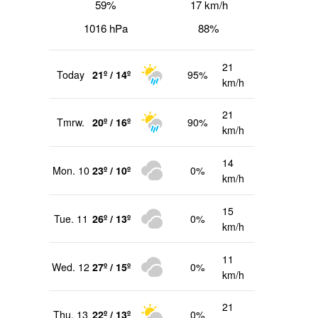
59%
17 km/h
1016 hPa
88%
21
Today
21º / 14º
95%
km/h
21
Tmrw.
20º / 16º
90%
km/h
14
Mon. 10
23º / 10º
0%
km/h
15
Tue. 11
26º / 13º
0%
km/h
11
Wed. 12
27º / 15º
0%
km/h
21
Thu. 13
22º / 13º
0%