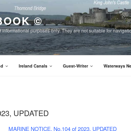
BOOK ©
or informational purposes only. They are not suitable for naviga
nd
Ireland Canals
Guest-Writer
Waterways Ne
2023, UPDATED
MARINE NOTICE, No.104 of 2023, UPDATED