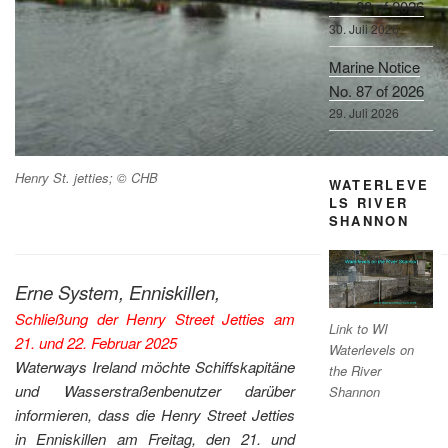
No. 88 of 2026
30. Juli 2026
Marine Notice
No. 87 of 2026
29. Juli 2026
Henry St. jetties; © CHB
WATERLEVE
LS RIVER
SHANNON
Erne System, Enniskillen,
Schließung der Henry Street Jetties am
Link to WI
21. und 22. Februar 2025
Waterlevels on
Waterways Ireland möchte Schiffskapitäne
the River
und Wasserstraßenbenutzer darüber
Shannon
informieren, dass die Henry Street Jetties
in Enniskillen am Freitag, den 21. und