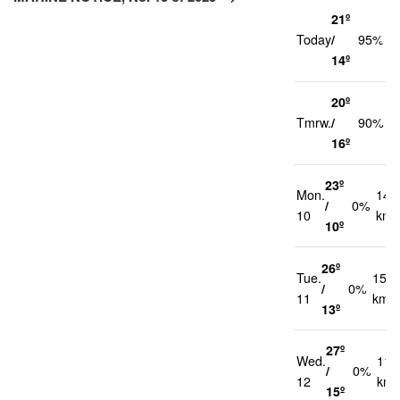
21º
2
Today
/
95%
k
14º
20º
2
Tmrw.
/
90%
k
16º
23º
Mon.
14
/
0%
10
km/
10º
26º
Tue.
15
/
0%
11
km/h
13º
27º
Wed.
11
/
0%
12
km/
15º