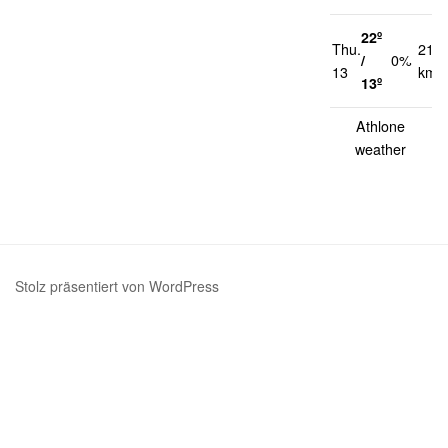
22º
Thu.
21
/
0%
13
km/
13º
Athlone
weather
Stolz präsentiert von WordPress