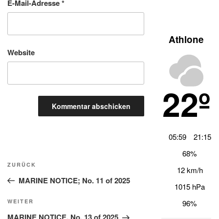
E-Mail-Adresse
*
Athlone
Website
22º
05:59
21:15
68%
Beitragsnavigation
Vorheriger
ZURÜCK
12 km/h
Beitrag
MARINE NOTICE; No. 11 of 2025
1015 hPa
Nächster
WEITER
96%
Beitrag
MARINE NOTICE, No. 13 of 2025