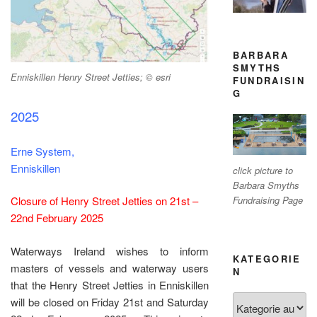
BARBARA
SMYTHS
Enniskillen Henry Street Jetties; © esri
FUNDRAISIN
G
2025
Erne System,
Enniskillen
click picture to
Barbara Smyths
Fundraising Page
Closure of Henry Street Jetties on 21st –
22nd February 2025
Waterways Ireland wishes to inform
KATEGORIE
masters of vessels and waterway users
N
that the Henry Street Jetties in Enniskillen
Kategorien
will be closed on Friday 21st and Saturday