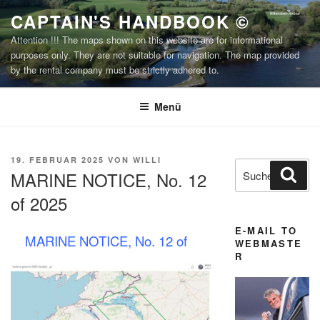
Zum
CAPTAIN'S HANDBOOK ©
Inhalt
Attention !!! The maps shown on this website are for informational
springen
purposes only. They are not suitable for navigation. The map provided
by the rental company must be strictly adhered to.
Menü
VERÖFFENTLICHT
19. FEBRUAR 2025
VON
WILLI
Suchen
Suc
AM
MARINE NOTICE, No. 12
nach:
of 2025
E-MAIL TO
MARINE NOTICE, No. 12 of
WEBMASTE
R