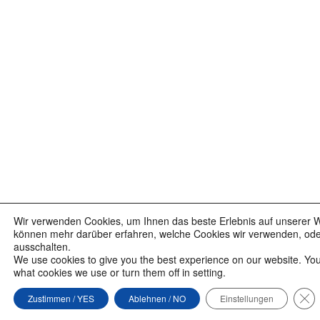
Wir verwenden Cookies, um Ihnen das beste Erlebnis auf unserer We
können mehr darüber erfahren, welche Cookies wir verwenden, oder 
ausschalten.
We use cookies to give you the best experience on our website. Yo
what cookies we use or turn them off in setting.
GD
Zustimmen / YES
Ablehnen / NO
Einstellungen