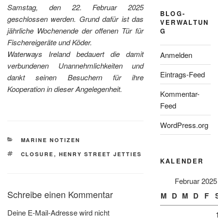
Samstag, den 22. Februar 2025
BLOG-
geschlossen werden. Grund dafür ist das
VERWALTUN
jährliche Wochenende der offenen Tür für
G
Fischereigeräte und Köder.
Waterways Ireland bedauert die damit
Anmelden
verbundenen Unannehmlichkeiten und
Eintrags-Feed
dankt seinen Besuchern für ihre
Kooperation in dieser Angelegenheit.
Kommentar-
Feed
WordPress.org
KATEGORIEN
MARINE NOTIZEN
SCHLAGWÖRTER
CLOSURE
,
HENRY STREET JETTIES
KALENDER
Februar 2025
Schreibe einen Kommentar
M
D
M
D
F
Deine E-Mail-Adresse wird nicht