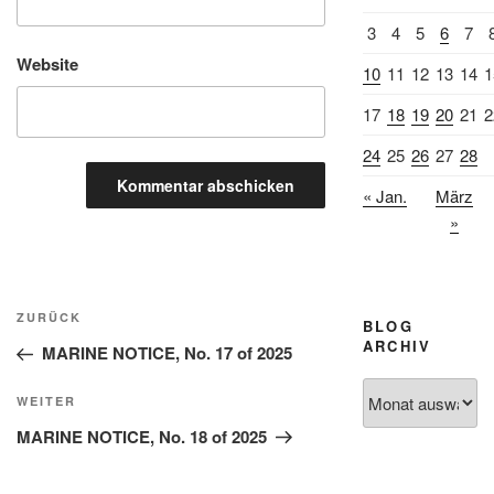
3
4
5
6
7
Website
10
11
12
13
14
1
17
18
19
20
21
2
24
25
26
27
28
« Jan.
März
»
Beitragsnavigation
Vorheriger
ZURÜCK
BLOG
Beitrag
ARCHIV
MARINE NOTICE, No. 17 of 2025
Blog
Nächster
WEITER
Archiv
Beitrag
MARINE NOTICE, No. 18 of 2025