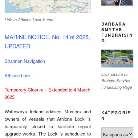
Link to Athlone Lock © esri
BARBARA
SMYTHS
FUNDRAISIN
MARINE NOTICE, No. 14
of 2025,
G
UPDATED
Shannon Navigation
click picture to
Athlone Lock
Barbara Smyths
Fundraising Page
Temporary Closure – Extended to 4 March
2025
Waterways Ireland advises Masters and
KATEGORIE
N
owners of vessels that Athlone Lock is
temporarily closed to facilitate urgent
Kategorien
upgrade works. The Lock is scheduled to