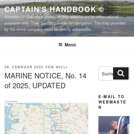
Zum
CAPTAIN'S HANDBOOK ©
Inhalt
Attention !!! The maps shown on this website are for informational
springen
purposes only. They are not suitable for navigation. The map provided
by the rental company must be strictly adhered to.
Menü
VERÖFFENTLICHT
28. FEBRUAR 2025
VON
WILLI
Suchen
Suc
AM
MARINE NOTICE, No. 14
nach:
of 2025, UPDATED
E-MAIL TO
WEBMASTE
R