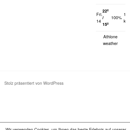
22º
Fri.
13
/
100%
14
km
15º
Athlone
weather
Stolz präsentiert von WordPress
Wir verwenden Cookies, um Ihnen das beste Erlebnis auf unserer