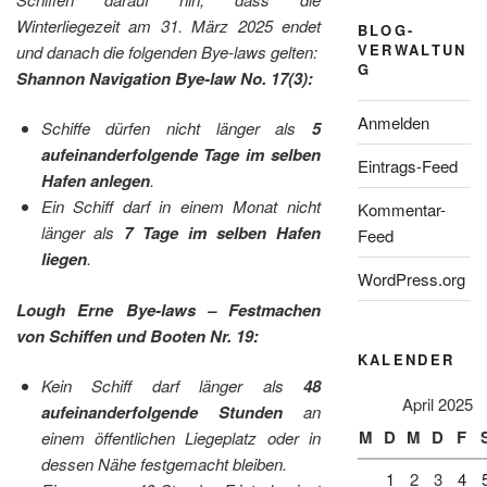
Winterliegezeit am 31. März 2025 endet
BLOG-
VERWALTUN
und danach die folgenden Bye-laws gelten:
G
Shannon Navigation Bye-law No. 17(3):
Anmelden
Schiffe dürfen nicht länger als
5
aufeinanderfolgende Tage im selben
Eintrags-Feed
Hafen anlegen
.
Ein Schiff darf in einem Monat nicht
Kommentar-
länger als
7 Tage im selben Hafen
Feed
liegen
.
WordPress.org
Lough Erne Bye-laws – Festmachen
von Schiffen und Booten Nr. 19:
KALENDER
Kein Schiff darf länger als
48
April 2025
aufeinanderfolgende Stunden
an
M
D
M
D
F
einem öffentlichen Liegeplatz oder in
dessen Nähe festgemacht bleiben.
1
2
3
4