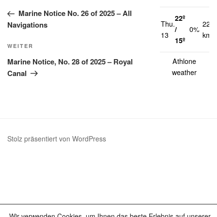
Beitrag
Marine Notice No. 26 of 2025 – All
22º
Thu.
22
Navigations
/
0%
13
km/
15º
Nächster
WEITER
Beitrag
Athlone
Marine Notice, No. 28 of 2025 – Royal
weather
Canal
Stolz präsentiert von WordPress
Wir verwenden Cookies, um Ihnen das beste Erlebnis auf unserer