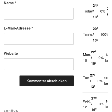
Name
*
24º
20
Today
/
0%
km
13º
E-Mail-Adresse
*
20º
Tmrw.
/
100%
13º
22º
Website
Mon.
14
/
0%
10
km/
10º
27º
Tue.
20
/
0%
11
km/h
13º
27º
Wed.
18
/
0%
12
km/
Beitragsnavigation
16º
Vorheriger
ZURÜCK