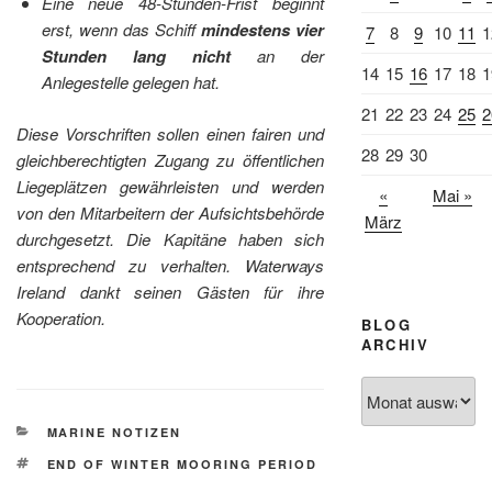
Eine neue 48-Stunden-Frist beginnt
erst, wenn das Schiff
mindestens vier
7
8
9
10
11
1
Stunden lang nicht
an der
14
15
16
17
18
1
Anlegestelle gelegen hat.
21
22
23
24
25
2
Diese Vorschriften sollen einen fairen und
28
29
30
gleichberechtigten Zugang zu öffentlichen
Liegeplätzen gewährleisten und werden
«
Mai »
von den Mitarbeitern der Aufsichtsbehörde
März
durchgesetzt. Die Kapitäne haben sich
entsprechend zu verhalten. Waterways
Ireland dankt seinen Gästen für ihre
Kooperation.
BLOG
ARCHIV
Blog
Archiv
KATEGORIEN
MARINE NOTIZEN
SCHLAGWÖRTER
END OF WINTER MOORING PERIOD