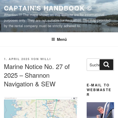
Zum
CAPTAIN'S HANDBOOK ©
Inhalt
Attention !!! The maps shown on this website are for informational
springen
purposes only. They are not suitable for navigation. The map provided
by the rental company must be strictly adhered to.
Menü
VERÖFFENTLICHT
1. APRIL 2025
VON
WILLI
Suchen
Suc
AM
Marine Notice No. 27 of
nach:
2025 – Shannon
Navigation & SEW
E-MAIL TO
WEBMASTE
R