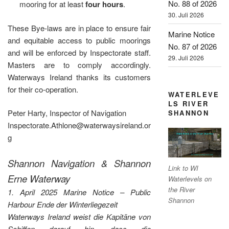
No. 88 of 2026
mooring for at least
four hours
.
30. Juli 2026
These Bye-laws are in place to ensure fair
Marine Notice
and equitable access to public moorings
No. 87 of 2026
and will be enforced by Inspectorate staff.
29. Juli 2026
Masters are to comply accordingly.
Waterways Ireland thanks its customers
for their co-operation.
WATERLEVE
LS RIVER
Peter Harty, Inspector of Navigation
SHANNON
Inspectorate.Athlone@waterwaysireland.or
g
Shannon Navigation & Shannon
Link to WI
Erne Waterway
Waterlevels on
the River
1. April 2025 Marine Notice – Public
Shannon
Harbour Ende der Winterliegezeit
Waterways Ireland weist die Kapitäne von
Schiffen darauf hin, dass die