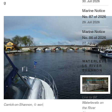
30. Juli 2026
g
Marine Notice
No. 87 of 2026
29. Juli 2026
Marine Notice
No. 86 of 2026
27. Juli 2026
WATERLEVE
LS RIVER
SHANNON
Link to WI
Waterlevels on
Carrick-on-Shannon, © esri;
the River