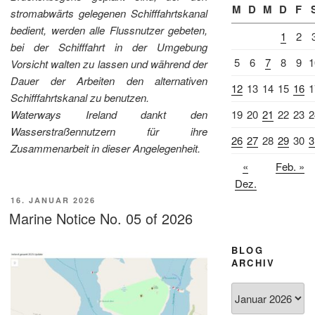
M
D
M
D
F
stromabwärts gelegenen Schifffahrtskanal
bedient, werden alle Flussnutzer gebeten,
1
2
bei der Schifffahrt in der Umgebung
5
6
7
8
9
1
Vorsicht walten zu lassen und während der
Dauer der Arbeiten den alternativen
12
13
14
15
16
1
Schifffahrtskanal zu benutzen.
19
20
21
22
23
2
Waterways Ireland dankt den
Wasserstraßennutzern für ihre
26
27
28
29
30
3
Zusammenarbeit in dieser Angelegenheit.
«
Feb. »
Dez.
VERÖFFENTLICHT
16. JANUAR 2026
AM
Marine Notice No. 05 of 2026
BLOG
ARCHIV
Blog
Archiv