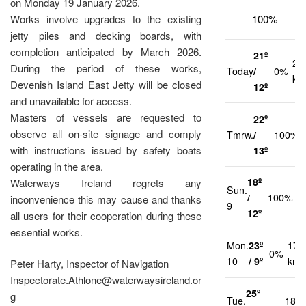
on Monday 19 January 2026.
100%
Works involve upgrades to the existing
jetty piles and decking boards, with
completion anticipated by March 2026.
21º
20
During the period of these works,
Today
/
0%
km
Devenish Island East Jetty will be closed
12º
and unavailable for access.
Masters of vessels are requested to
22º
observe all on-site signage and comply
Tmrw.
/
100%
with instructions issued by safety boats
13º
operating in the area.
18º
Waterways Ireland regrets any
Sun.
2
/
100%
inconvenience this may cause and thanks
9
k
12º
all users for their cooperation during these
essential works.
Mon.
23º
17
0%
10
/ 9º
km/
Peter Harty, Inspector of Navigation
Inspectorate.Athlone@waterwaysireland.or
25º
g
Tue.
18