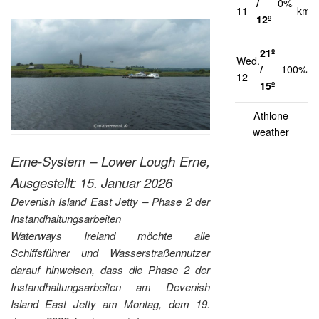
/
0%
11
km/h
12º
21º
Wed.
1
/
100%
12
k
15º
Athlone
weather
Erne-System – Lower Lough Erne,
Ausgestellt: 15. Januar 2026
Devenish Island East Jetty – Phase 2 der
Instandhaltungsarbeiten
Waterways Ireland möchte alle
Schiffsführer und Wasserstraßennutzer
darauf hinweisen, dass die Phase 2 der
Instandhaltungsarbeiten am Devenish
Island East Jetty am Montag, dem 19.