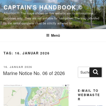
Zum
CAPTAIN'S HANDBOOK ©
Inhalt
Attention !!! The maps shown on this website are for informational
springen
purposes only. They are not suitable for navigation. The map provided
by the rental company must be strictly adhered to.
Menü
TAG:
16. JANUAR 2026
VERÖFFENTLICHT
16. JANUAR 2026
Suchen
Suc
AM
Marine Notice No. 06 of 2026
nach:
E-MAIL TO
WEBMASTE
R