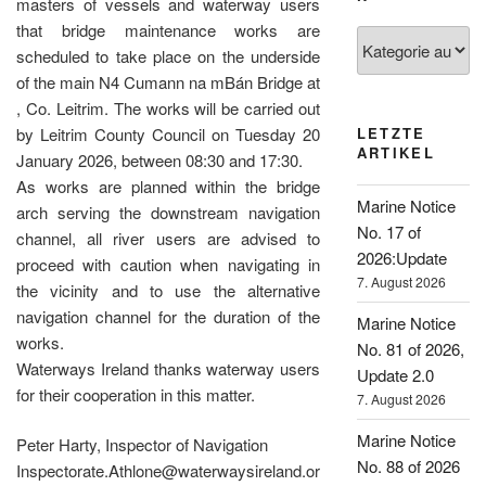
masters of vessels and waterway users
that bridge maintenance works are
Kategorien
scheduled to take place on the underside
of the main N4 Cumann na mBán Bridge at
, Co. Leitrim. The works will be carried out
by Leitrim County Council on Tuesday 20
LETZTE
ARTIKEL
January 2026, between 08:30 and 17:30.
As works are planned within the bridge
Marine Notice
arch serving the downstream navigation
No. 17 of
channel, all river users are advised to
2026:Update
proceed with caution when navigating in
7. August 2026
the vicinity and to use the alternative
navigation channel for the duration of the
Marine Notice
works.
No. 81 of 2026,
Waterways Ireland thanks waterway users
Update 2.0
for their cooperation in this matter.
7. August 2026
Marine Notice
Peter Harty, Inspector of Navigation
No. 88 of 2026
Inspectorate.Athlone@waterwaysireland.or