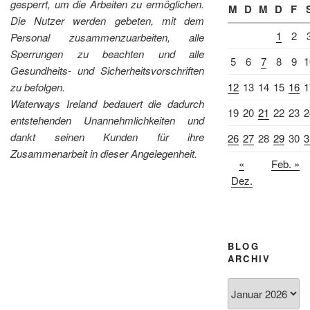
gesperrt, um die Arbeiten zu ermöglichen.
M
D
M
D
F
Die Nutzer werden gebeten, mit dem
1
2
Personal zusammenzuarbeiten, alle
Sperrungen zu beachten und alle
5
6
7
8
9
1
Gesundheits- und Sicherheitsvorschriften
zu befolgen.
12
13
14
15
16
1
Waterways Ireland bedauert die dadurch
19
20
21
22
23
2
entstehenden Unannehmlichkeiten und
dankt seinen Kunden für ihre
26
27
28
29
30
3
Zusammenarbeit in dieser Angelegenheit.
«
Feb. »
Dez.
BLOG
ARCHIV
Blog
Archiv