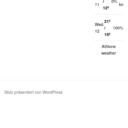
/
0%
11
km/h
12º
21º
Wed.
1
/
100%
12
k
15º
Athlone
weather
Stolz präsentiert von WordPress