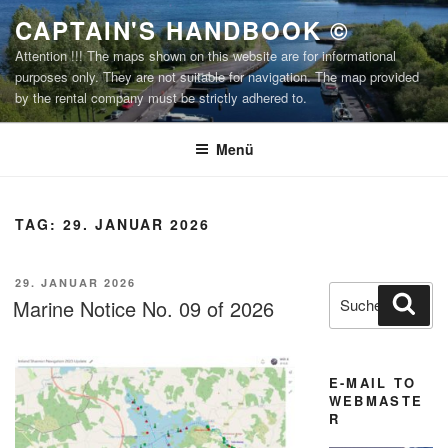
Zum
CAPTAIN'S HANDBOOK ©
Inhalt
Attention !!! The maps shown on this website are for informational
springen
purposes only. They are not suitable for navigation. The map provided
by the rental company must be strictly adhered to.
Menü
TAG:
29. JANUAR 2026
VERÖFFENTLICHT
29. JANUAR 2026
Suchen
Suc
AM
Marine Notice No. 09 of 2026
nach:
E-MAIL TO
WEBMASTE
R