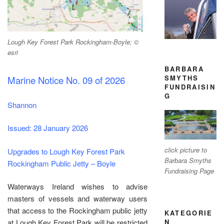
Lough Key Forest Park Rockingham-Boyle; ©
esri
BARBARA
SMYTHS
Marine Notice No. 09 of 2026
FUNDRAISIN
G
Shannon
Issued: 28 January 2026
click picture to
Upgrades to Lough Key Forest Park
Barbara Smyths
Rockingham Public Jetty – Boyle
Fundraising Page
Waterways Ireland wishes to advise
masters of vessels and waterway users
that access to the Rockingham public jetty
KATEGORIE
N
at Lough Key Forest Park will be restricted