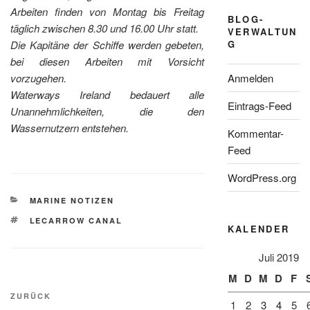
Arbeiten finden von Montag bis Freitag
BLOG-
täglich zwischen 8.30 und 16.00 Uhr statt.
VERWALTUN
G
Die Kapitäne der Schiffe werden gebeten,
bei diesen Arbeiten mit Vorsicht
Anmelden
vorzugehen.
Waterways Ireland bedauert alle
Eintrags-Feed
Unannehmlichkeiten, die den
Wassernutzern entstehen.
Kommentar-
Feed
WordPress.org
KATEGORIEN
MARINE NOTIZEN
SCHLAGWÖRTER
LECARROW CANAL
KALENDER
Juli 2019
M
D
M
D
F
Beitragsnavigation
Vorheriger
ZURÜCK
1
2
3
4
5