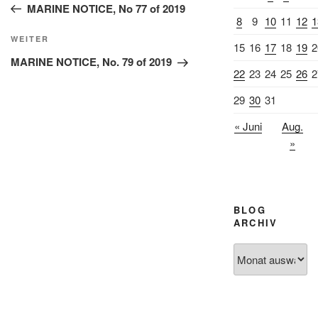
Beitrag
MARINE NOTICE, No 77 of 2019
8
9
10
11
12
1
Nächster
WEITER
15
16
17
18
19
2
Beitrag
MARINE NOTICE, No. 79 of 2019
22
23
24
25
26
2
29
30
31
« Juni
Aug.
»
BLOG
ARCHIV
Blog
Archiv