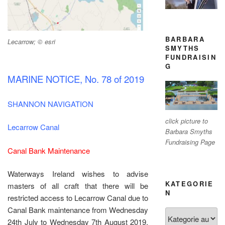
BARBARA
Lecarrow; © esri
SMYTHS
FUNDRAISIN
G
M
ARINE NOTICE, No. 78 of 2019
SHANNON NAVIGATION
click picture to
Lecarrow Canal
Barbara Smyths
Fundraising Page
Canal Bank Maintenance
Waterways Ireland wishes to advise
KATEGORIE
masters of all craft that there will be
N
restricted access to Lecarrow Canal due to
Canal Bank maintenance from Wednesday
Kategorien
24th July to Wednesday 7th August 2019.