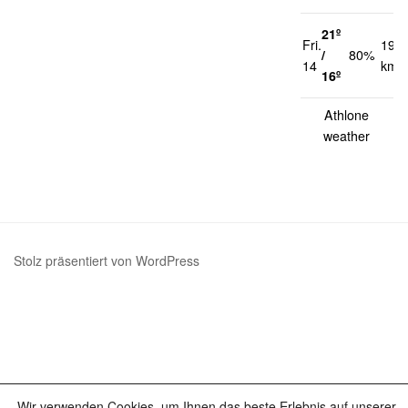
21º
Fri.
19
/
80%
14
km/
16º
Athlone
weather
Stolz präsentiert von WordPress
Wir verwenden Cookies, um Ihnen das beste Erlebnis auf unserer