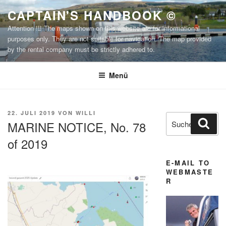
Zum
CAPTAIN'S HANDBOOK ©
Inhalt
Attention !!! The maps shown on this website are for informational
springen
purposes only. They are not suitable for navigation. The map provided
by the rental company must be strictly adhered to.
Menü
VERÖFFENTLICHT
22. JULI 2019
VON
WILLI
Suchen
Suc
AM
MARINE NOTICE, No. 78
nach:
of 2019
E-MAIL TO
WEBMASTE
R