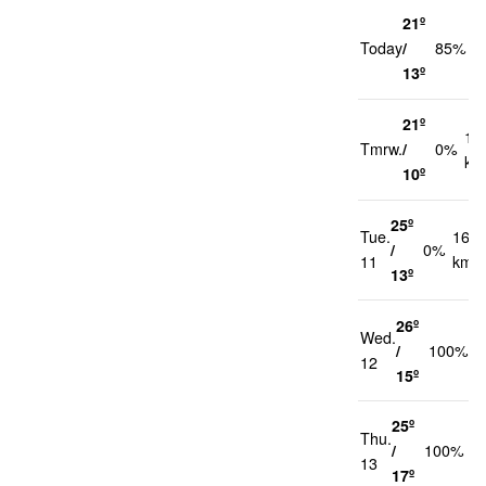
21º
2
Today
/
85%
k
13º
21º
12
Tmrw.
/
0%
km
10º
25º
Tue.
16
/
0%
11
km/h
13º
26º
Wed.
1
/
100%
12
k
15º
25º
Thu.
1
/
100%
13
k
17º