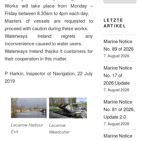
Works will take place from Monday –
Friday between 8.30am to 4pm each day.
LETZTE
Masters of vessels are requested to
ARTIKEL
proceed with caution during these works.
Waterways Ireland regrets any
Marine Notice
inconvenience caused to water users.
No. 89 of 2026
Waterways Ireland thanks it customers for
7. August 2026
their cooperation in this matter.
Marine Notice
P Harkin, Inspector of Navigation, 22 July
No. 17 of
2019
2026:Update
7. August 2026
Marine Notice
No. 81 of 2026,
Update 2.0
7. August 2026
Lecarrow Harbour
Lecarrow
Exit
Weedcutter
Marine Notice