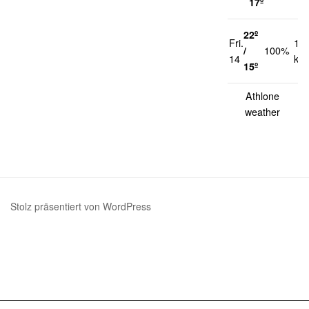
17º
22º
Fri.
13
/
100%
14
km
15º
Athlone
weather
Stolz präsentiert von WordPress