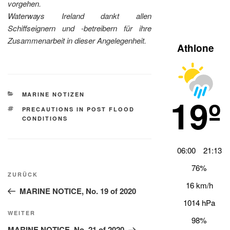
vorgehen.
Waterways Ireland dankt allen
Schiffseignern und -betreibern für ihre
Zusammenarbeit in dieser Angelegenheit.
Athlone
KATEGORIEN
MARINE NOTIZEN
19º
SCHLAGWÖRTER
PRECAUTIONS IN POST FLOOD
CONDITIONS
06:00
21:13
Beitragsnavigation
76%
Vorheriger
ZURÜCK
16 km/h
Beitrag
MARINE NOTICE, No. 19 of 2020
1014 hPa
Nächster
WEITER
98%
Beitrag
MARINE NOTICE, No. 21 of 2020