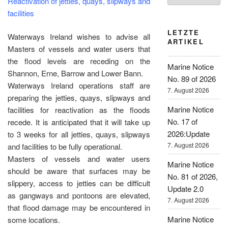
Reactivation of jetties, quays, slipways and
facilities
LETZTE
Waterways Ireland wishes to advise all
ARTIKEL
Masters of vessels and water users that
the flood levels are receding on the
Marine Notice
Shannon, Erne, Barrow and Lower Bann.
No. 89 of 2026
Waterways Ireland operations staff are
7. August 2026
preparing the jetties, quays, slipways and
Marine Notice
facilities for reactivation as the floods
No. 17 of
recede. It is anticipated that it will take up
2026:Update
to 3 weeks for all jetties, quays, slipways
7. August 2026
and facilities to be fully operational.
Masters of vessels and water users
Marine Notice
should be aware that surfaces may be
No. 81 of 2026,
slippery, access to jetties can be difficult
Update 2.0
as gangways and pontoons are elevated,
7. August 2026
that flood damage may be encountered in
Marine Notice
some locations.