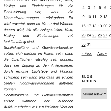
Helling und Einrichtungen für die
2
3
4
5
6
Reaktivierung vor, wenn die
9
10
11
12
13
1
Überschwemmungen zurückgehen. Es
wird erwartet, dass es bis zu drei Wochen
16
17
18
19
20
2
dauern wird, bis alle Anlegestellen, Kais,
23
24
25
26
27
2
Helling und Einrichtungen voll
funktionsfähig sind.
30
31
Schiffskapitäne und Gewässerbenutzer
« Feb.
Apr. »
sollten sich darüber im Klaren sein, dass
die Oberflächen rutschig sein können,
dass der Zugang zu den Anlegestegen
durch erhöhte Laufstege und Pontons
BLOG
schwierig sein kann und dass an einigen
ARCHIV
Stellen Hochwasserschäden auftreten
können.
Blog
Schiffskapitäne und Gewässerbenutzer
Archiv
sollten während der laufenden
Aufräumarbeiten mit zusätzlicher Vorsicht