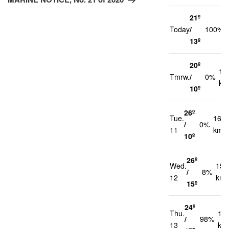
21º
Today
/
100%
13º
20º
13
Tmrw.
/
0%
km
10º
26º
Tue.
16
/
0%
11
km/h
10º
26º
Wed.
15
/
8%
12
km/
15º
24º
Thu.
12
/
98%
13
km