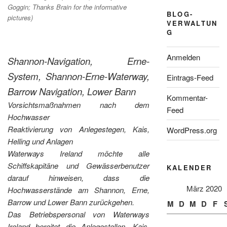
Goggin; Thanks Brain for the informative
BLOG-
pictures)
VERWALTUN
G
Anmelden
Shannon-Navigation, Erne-
System, Shannon-Erne-Waterway,
Eintrags-Feed
Barrow Navigation, Lower Bann
Kommentar-
Vorsichtsmaßnahmen nach dem
Feed
Hochwasser
Reaktivierung von Anlegestegen, Kais,
WordPress.org
Helling und Anlagen
Waterways Ireland möchte alle
Schiffskapitäne und Gewässerbenutzer
KALENDER
darauf hinweisen, dass die
März 2020
Hochwasserstände am Shannon, Erne,
Barrow und Lower Bann zurückgehen.
M
D
M
D
F
Das Betriebspersonal von Waterways
Ireland bereitet die Anlegestellen, Kais,