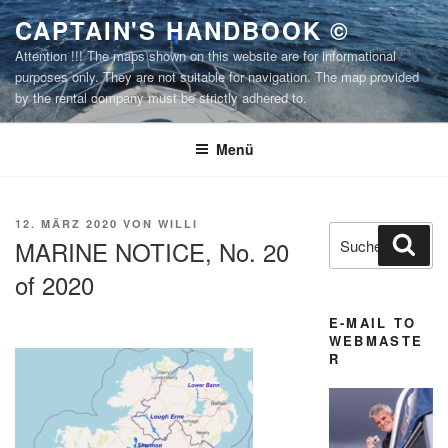
Zum
CAPTAIN'S HANDBOOK ©
Inhalt
Attention !!! The maps shown on this website are for informational
springen
purposes only. They are not suitable for navigation. The map provided
by the rental company must be strictly adhered to.
Menü
VERÖFFENTLICHT
12. MÄRZ 2020
VON
WILLI
Suchen
Suc
AM
MARINE NOTICE, No. 20
nach:
of 2020
E-MAIL TO
WEBMASTE
R