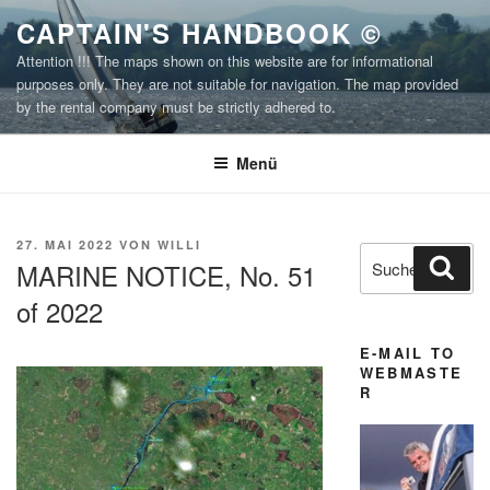
Zum
CAPTAIN'S HANDBOOK ©
Inhalt
Attention !!! The maps shown on this website are for informational
springen
purposes only. They are not suitable for navigation. The map provided
by the rental company must be strictly adhered to.
Menü
VERÖFFENTLICHT
27. MAI 2022
VON
WILLI
Suchen
Suc
AM
MARINE NOTICE, No. 51
nach:
of 2022
E-MAIL TO
WEBMASTE
R