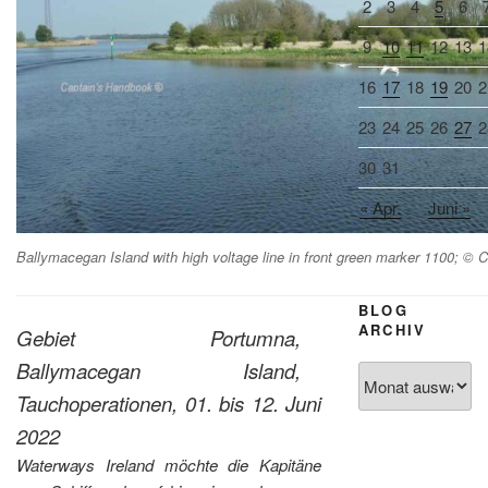
2
3
4
5
6
9
10
11
12
13
1
16
17
18
19
20
2
23
24
25
26
27
2
30
31
« Apr.
Juni »
Ballymacegan Island with high voltage line in front green marker 1100; ©
BLOG
ARCHIV
Gebiet Portumna,
Ballymacegan Island,
Blog
Archiv
Tauchoperationen, 01. bis 12. Juni
2022
Waterways Ireland möchte die Kapitäne