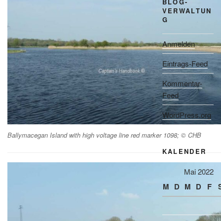
BLOG-
VERWALTUN
G
Anmelden
Eintrags-Feed
Kommentar-
Feed
WordPress.org
Ballymacegan Island with high voltage line red marker 1098; © CHB
KALENDER
Mai 2022
M
D
M
D
F