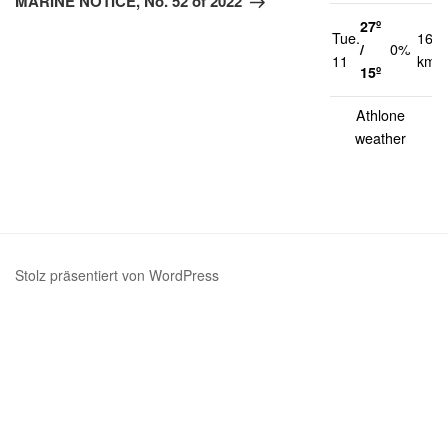
MARINE NOTICE, No. 52 of 2022
27º
Tue.
16
/
0%
11
km/h
15º
Athlone
weather
Stolz präsentiert von WordPress