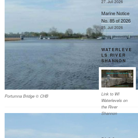
27. Juli 2026
Marine Notice
No. 85 of 2026
25. Juli 2026
WATERLEVE
LS RIVER
SHANNON
Link to WI
Portumna Bridge © CHB
Waterlevels on
the River
Shannon