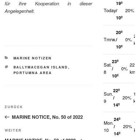
für ihre Kooperation in dieser
19º
1
Today
/
20%
Angelegenheit.
k
10º
20º
21
Tmrw.
/
0%
km
10º
KATEGORIEN
MARINE NOTIZEN
23º
Sat.
22
SCHLAGWÖRTER
BALLYMACEGAN ISLAND
,
/
0%
8
km/h
PORTUMNA AREA
10º
22º
Sun.
14
/
20%
9
km
Beitragsnavigation
14º
Vorheriger
ZURÜCK
Beitrag
MARINE NOTICE, No. 50 of 2022
24º
Mon.
10
/
20%
10
km
Nächster
WEITER
14º
Beitrag