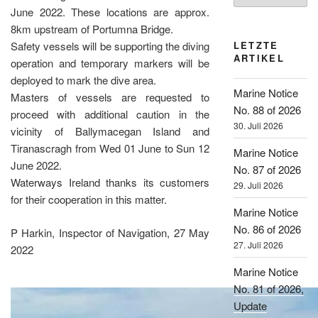
June 2022. These locations are approx.
8km upstream of Portumna Bridge.
LETZTE
Safety vessels will be supporting the diving
ARTIKEL
operation and temporary markers will be
deployed to mark the dive area.
Marine Notice
Masters of vessels are requested to
No. 88 of 2026
proceed with additional caution in the
30. Juli 2026
vicinity of Ballymacegan Island and
Tiranascragh from Wed 01 June to Sun 12
Marine Notice
June 2022.
No. 87 of 2026
Waterways Ireland thanks its customers
29. Juli 2026
for their cooperation in this matter.
Marine Notice
No. 86 of 2026
P Harkin, Inspector of Navigation, 27 May
27. Juli 2026
2022
Marine Notice
No. 81 of 2026,
Update