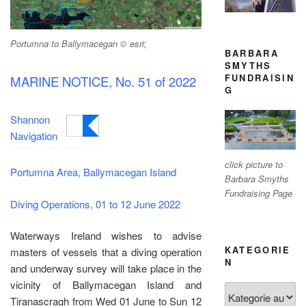
Portumna to Ballymacegan © esri;
BARBARA
SMYTHS
FUNDRAISIN
MARINE NOTICE, No. 51 of 2022
G
Shannon
Navigation
click picture to
Portumna Area, Ballymacegan Island
Barbara Smyths
Fundraising Page
Diving Operations, 01 to 12 June 2022
Waterways Ireland wishes to advise
KATEGORIE
masters of vessels that a diving operation
N
and underway survey will take place in the
vicinity of Ballymacegan Island and
Kategorien
Tiranascragh from Wed 01 June to Sun 12