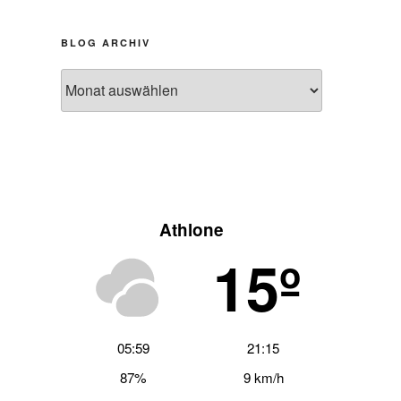
BLOG ARCHIV
Blog
Archiv
Athlone
15º
hster
trag
05:59
21:15
87%
9 km/h