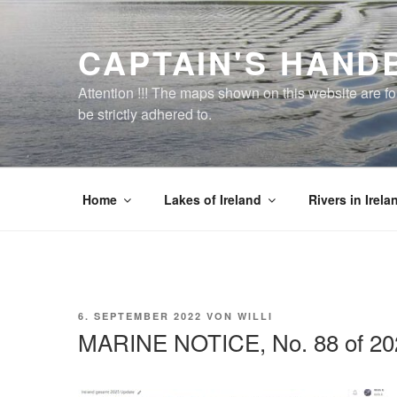
Zum
Inhalt
CAPTAIN'S HAND
springen
Attention !!! The maps shown on this website are f
be strictly adhered to.
Home
Lakes of Ireland
Rivers in Irela
VERÖFFENTLICHT
6. SEPTEMBER 2022
VON
WILLI
AM
MARINE NOTICE, No. 88 of 20