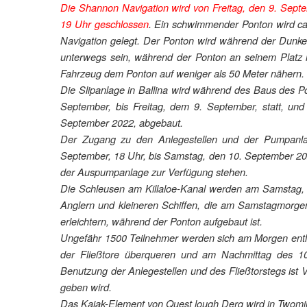
Die Shannon Navigation wird von Freitag, den 9. Sep
19 Uhr geschlossen
. Ein schwimmender Ponton wird ca
Navigation gelegt. Der Ponton wird während der Dunkel
unterwegs sein, während der Ponton an seinem Platz ist
Fahrzeug dem Ponton auf weniger als 50 Meter nähern.
Die Slipanlage in Ballina wird während des Baus des P
September, bis Freitag, dem 9. September, statt, u
September 2022, abgebaut.
Der Zugang zu den Anlegestellen und der Pumpanlage
September, 18 Uhr, bis Samstag, den 10. September 202
der Auspumpanlage zur Verfügung stehen.
Die Schleusen am Killaloe-Kanal werden am Samstag, 
Anglern und kleineren Schiffen, die am Samstagmorge
erleichtern, während der Ponton aufgebaut ist.
Ungefähr 1500 Teilnehmer werden sich am Morgen entl
der Fließtore überqueren und am Nachmittag des 1
Benutzung der Anlegestellen und des Fließtorstegs ist 
geben wird.
Das Kajak-Element von Quest lough Derg wird in Twomile