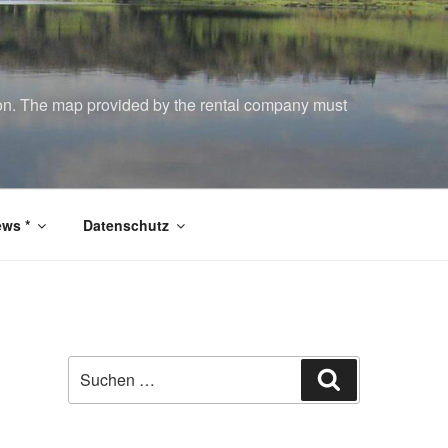
tion. The map provided by the rental company must
ws *
Datenschutz
Suchen
Suchen
nach: