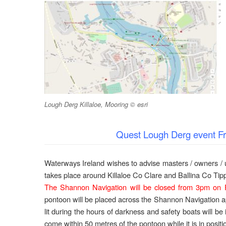
Lough Derg Killaloe, Mooring © esri
Quest Lough Derg event
F
Waterways Ireland wishes to advise masters / owners /
takes place around Killaloe Co Clare and Ballina Co Ti
The Shannon Navigation will be closed from 3pm on 
pontoon will be placed across the Shannon Navigation ap
lit during the hours of darkness and safety boats will be
come within 50 metres of the pontoon while it is in positi