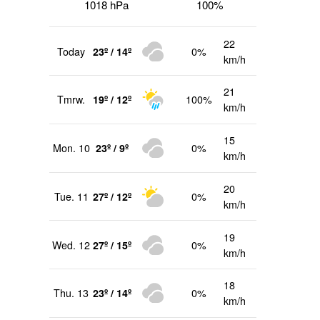
1018 hPa
100%
22
Today
23º / 14º
0%
km/h
21
Tmrw.
19º / 12º
100%
km/h
15
Mon. 10
23º / 9º
0%
km/h
20
Tue. 11
27º / 12º
0%
km/h
19
Wed. 12
27º / 15º
0%
km/h
18
Thu. 13
23º / 14º
0%
km/h