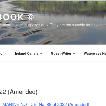
BOOK ©
or informational purposes only. They are not suitable for naviga
nd
Ireland Canals
Guest-Writer
Waterways Ne
22 (Amended)
MARINE NOTICE, No. 88 of 2022 (Amended)