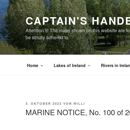
Zum
Inhalt
CAPTAIN'S HAND
springen
Attention !!! The maps shown on this website are f
be strictly adhered to.
Home
Lakes of Ireland
Rivers in Irela
VERÖFFENTLICHT
3. OKTOBER 2022
VON
WILLI
AM
MARINE NOTICE, No. 100 of 2