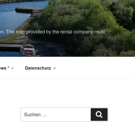
tion. The map provided by the rental company must
ws *
Datenschutz
Suchen
Suchen
nach: