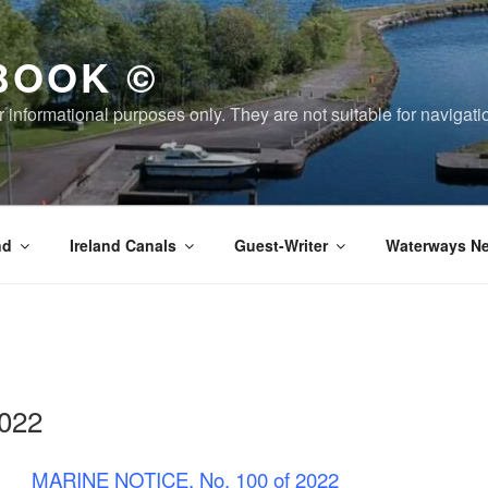
BOOK ©
or informational purposes only. They are not suitable for naviga
nd
Ireland Canals
Guest-Writer
Waterways Ne
022
MARINE NOTICE, No. 100 of 2022