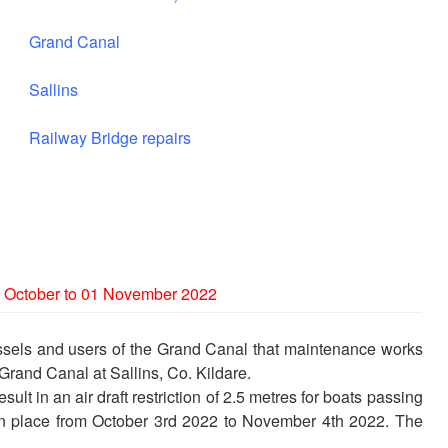
Grand Canal
Sallins
Railway Bridge repairs
 03 October to 01 November 2022
ssels and users of the Grand Canal that maintenance works
 Grand Canal at Sallins, Co. Kildare.
sult in an air draft restriction of 2.5 metres for boats passing
be in place from October 3rd 2022 to November 4th 2022. The