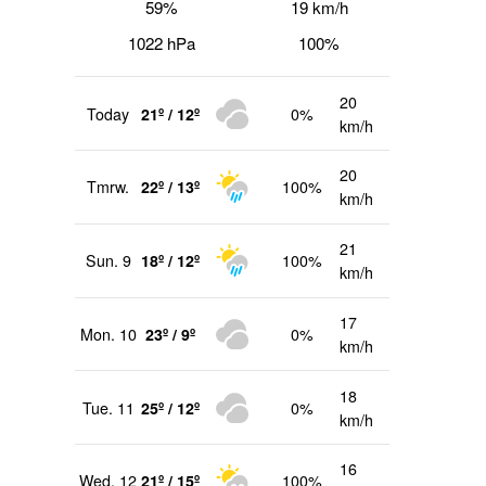
59%
19 km/h
1022 hPa
100%
20
Today
21º / 12º
0%
km/h
20
Tmrw.
22º / 13º
100%
km/h
21
Sun. 9
18º / 12º
100%
km/h
17
Mon. 10
23º / 9º
0%
km/h
18
Tue. 11
25º / 12º
0%
km/h
16
Wed. 12
21º / 15º
100%