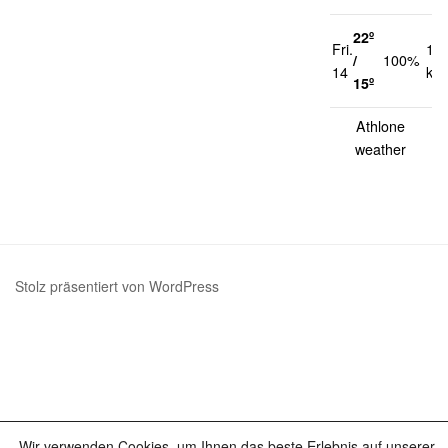
22º
Fri.
13
/
100%
14
km
15º
Athlone
weather
Stolz präsentiert von WordPress
Wir verwenden Cookies, um Ihnen das beste Erlebnis auf unserer