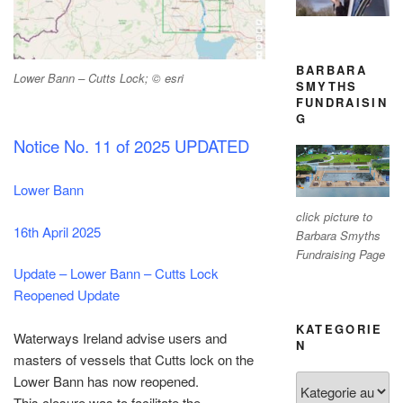
BARBARA
Lower Bann – Cutts Lock; © esri
SMYTHS
FUNDRAISIN
G
Notice No. 11 of 2025 UPDATED
Lower Bann
click picture to
16th April 2025
Barbara Smyths
Fundraising Page
Update – Lower Bann – Cutts Lock
Reopened Update
KATEGORIE
Waterways Ireland advise users and
N
masters of vessels that Cutts lock on the
Kategorien
Lower Bann has now reopened.
This closure was to facilitate the