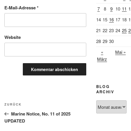
E-Mail-Adresse
*
7
8
9
10
11
1
14
15
16
17
18
1
21
22
23
24
25
2
Website
28
29
30
«
Mai »
März
BLOG
ARCHIV
Beitragsnavigation
Blog
Vorheriger
ZURÜCK
Archiv
Beitrag
Marine Notice, No. 11 of 2025
UPDATED