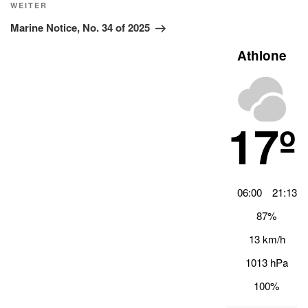
Nächster
WEITER
Beitrag
Marine Notice, No. 34 of 2025
Athlone
17º
06:00
21:13
87%
13 km/h
1013 hPa
100%