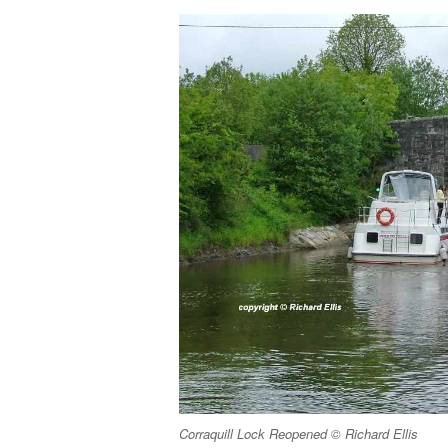
Corraquill Lock Reopened © Richard Ellis