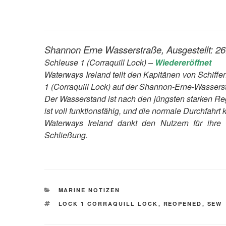
Shannon Erne Wasserstraße, Ausgestellt: 26.
Schleuse 1 (Corraquill Lock) –
Wiedereröffnet
Waterways Ireland teilt den Kapitänen von Schiff
1 (Corraquill Lock) auf der Shannon-Erne-Wasserstra
Der Wasserstand ist nach den jüngsten starken Re
ist voll funktionsfähig, und die normale Durchfah
Waterways Ireland dankt den Nutzern für ihr
Schließung.
KATEGORIEN
MARINE NOTIZEN
SCHLAGWÖRTER
LOCK 1 CORRAQUILL LOCK
,
REOPENED
,
SEW