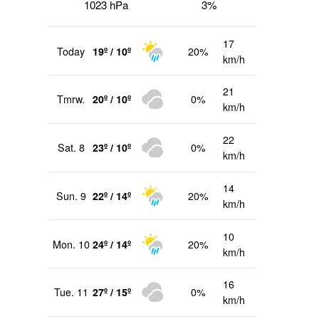
1023 hPa
3%
hster
trag
17
Today
19º / 10º
20%
km/h
21
Tmrw.
20º / 10º
0%
km/h
22
Sat. 8
23º / 10º
0%
km/h
14
Sun. 9
22º / 14º
20%
km/h
10
Mon. 10
24º / 14º
20%
km/h
16
Tue. 11
27º / 15º
0%
km/h