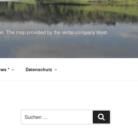
tion. The map provided by the rental company must
ws *
Datenschutz
Suchen
Suchen
nach: