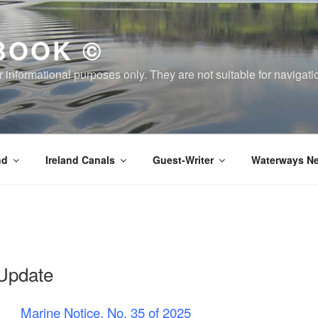
BOOK ©
or informational purposes only. They are not suitable for naviga
nd
Ireland Canals
Guest-Writer
Waterways Ne
 Update
Marine Notice, No. 35 of 2025