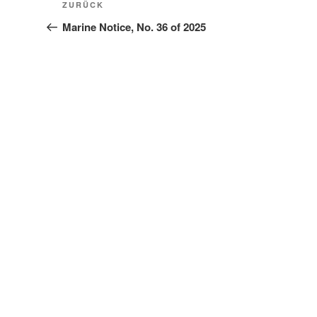
Vorheriger
ZURÜCK
Beitrag
Marine Notice, No. 36 of 2025