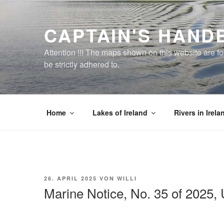
Zum
Inhalt
CAPTAIN'S HAND
springen
Attention !!! The maps shown on this website are f
be strictly adhered to.
Home
Lakes of Ireland
Rivers in Irela
VERÖFFENTLICHT
26. APRIL 2025
VON
WILLI
AM
Marine Notice, No. 35 of 2025,