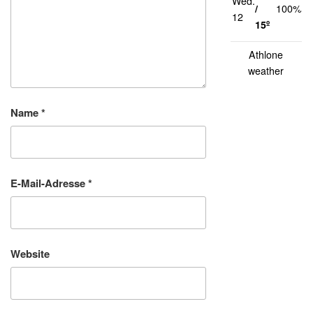
Wed.
1
/
100%
12
k
15º
Athlone
weather
Name
*
E-Mail-Adresse
*
Website