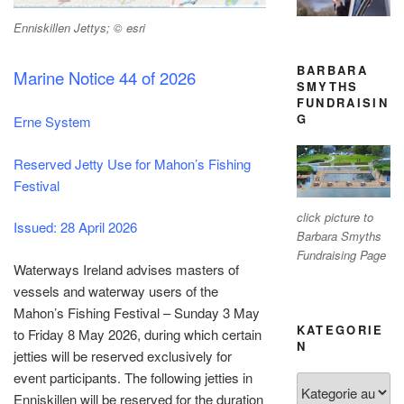
Enniskillen Jettys; © esri
BARBARA
Marine Notice 44 of 2026
SMYTHS
FUNDRAISIN
G
Erne System
Reserved Jetty Use for Mahon’s Fishing
Festival
click picture to
Issued: 28 April 2026
Barbara Smyths
Fundraising Page
Waterways Ireland advises masters of
vessels and waterway users of the
Mahon’s Fishing Festival – Sunday 3 May
KATEGORIE
to Friday 8 May 2026, during which certain
N
jetties will be reserved exclusively for
event participants. The following jetties in
Kategorien
Enniskillen will be reserved for the duration