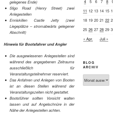
4
5
6
7
8
gelegenes Ende)
Sligo Road (Henry Street) zwei
11
12
13
14
15
1
Anlegestellen
18
19
20
21
22
2
Enniskillen Castle Jetty (zwei
Liegeplätze – stromabwärts gelegener
25
26
27
28
29
3
Abschnitt)
« Apr.
Juli »
Hinweis für Bootsfahrer und Angler
Die ausgewiesenen Anlegestellen sind
während des angegebenen Zeitraums
BLOG
ARCHIV
ausschließlich für
Veranstaltungsteilnehmer reserviert.
Blog
Das Anfahren und Anlegen von Booten
Archiv
ist an diesen Stellen während der
Veranstaltungszeiten nicht gestattet.
Bootsführer sollten Vorsicht walten
lassen und auf Angelschnüre in der
Nähe der Anlegestellen achten.