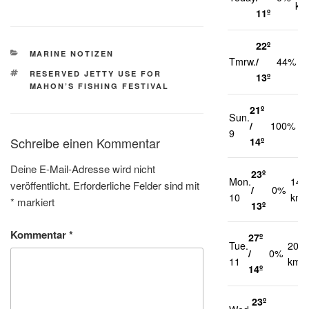
km
11º
22º
2
KATEGORIEN
MARINE NOTIZEN
Tmrw.
/
44%
k
SCHLAGWÖRTER
RESERVED JETTY USE FOR
13º
MAHON’S FISHING FESTIVAL
21º
Sun.
2
/
100%
9
k
Schreibe einen Kommentar
14º
Deine E-Mail-Adresse wird nicht
23º
Mon.
14
veröffentlicht.
Erforderliche Felder sind mit
/
0%
10
km/
*
markiert
13º
Kommentar
*
27º
Tue.
20
/
0%
11
km/h
14º
23º