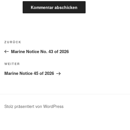
Beitragsnavigation
Vorheriger
ZURÜCK
Beitrag
Marine Notice No. 43 of 2026
Nächster
WEITER
Beitrag
Marine Notice 45 of 2026
Stolz präsentiert von WordPress