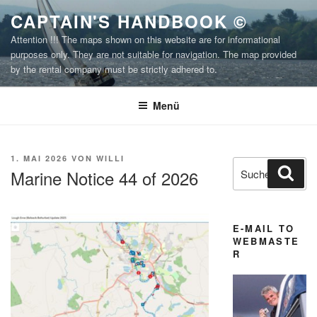
Zum
CAPTAIN'S HANDBOOK ©
Inhalt
Attention !!! The maps shown on this website are for informational
springen
purposes only. They are not suitable for navigation. The map provided
by the rental company must be strictly adhered to.
Menü
VERÖFFENTLICHT
1. MAI 2026
VON
WILLI
Suchen
Suc
AM
Marine Notice 44 of 2026
nach:
E-MAIL TO
WEBMASTE
R