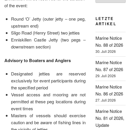
of the event:
LETZTE
Round ‘O’ Jetty (outer jetty – one peg,
ARTIKEL
upstream end)
Sligo Road (Henry Street) two jetties
Marine Notice
Enniskillen Castle Jetty (two pegs –
No. 88 of 2026
downstream section)
30. Juli 2026
Advisory to Boaters and Anglers
Marine Notice
No. 87 of 2026
Designated jetties are reserved
29. Juli 2026
exclusively for event participants during
Marine Notice
the specified period
No. 86 of 2026
Vessel access and mooring are not
27. Juli 2026
permitted at these peg locations during
event times
Marine Notice
Masters of vessels should exercise
No. 81 of 2026,
caution and be aware of fishing lines in
Update
the vicinity of jetties