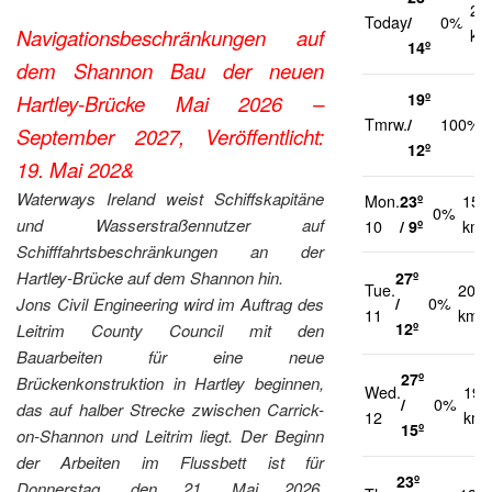
22
Today
/
0%
Navigationsbeschränkungen auf
km
14º
dem Shannon Bau der neuen
19º
Hartley-Brücke Mai 2026 –
Tmrw.
/
100%
September 2027, Veröffentlicht:
12º
19. Mai 202&
Waterways Ireland weist Schiffskapitäne
Mon.
23º
15
0%
und Wasserstraßennutzer auf
10
/ 9º
km/
Schifffahrtsbeschränkungen an der
Hartley-Brücke auf dem Shannon hin.
27º
Tue.
20
/
0%
Jons Civil Engineering wird im Auftrag des
11
km/h
12º
Leitrim County Council mit den
Bauarbeiten für eine neue
27º
Brückenkonstruktion in Hartley beginnen,
Wed.
19
/
0%
das auf halber Strecke zwischen Carrick-
12
km/
15º
on-Shannon und Leitrim liegt. Der Beginn
der Arbeiten im Flussbett ist für
23º
Donnerstag, den 21. Mai 2026,