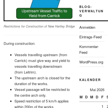
BLOG-
VERWALTUN
G
Restrictions for Construction of New Hartley Bridge
Anmelden
Eintrags-Feed
During construction:
Kommentar-
Feed
Vessels travelling upstream (from
Carrick) must give way and yield to
WordPress.org
vessels travelling downstream
(from Leitrim).
The upstream arch is closed for the
KALENDER
duration of the works.
Vessel passage will be restricted to
Mai 2026
the centre arch only.
M
D
M
D
F
Speed restriction of 5 km/h applies
1
within 200m of the works.