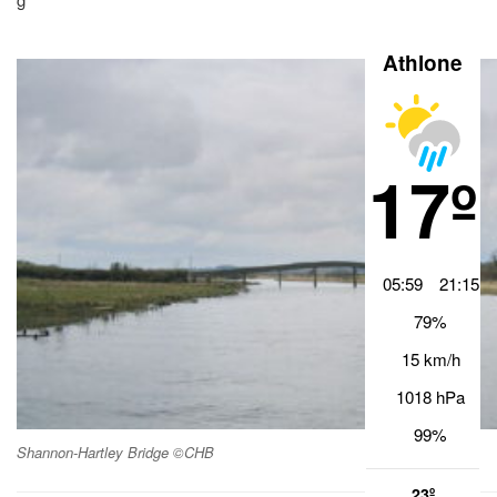
Athlone
17º
05:59
21:15
79%
15 km/h
1018 hPa
99%
Shannon-Hartley Bridge ©CHB
23º