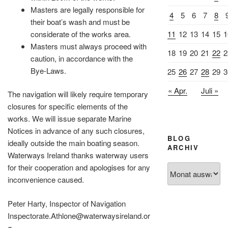
Masters are legally responsible for
4
5
6
7
8
their boat’s wash and must be
11
12
13
14
15
1
considerate of the works area.
Masters must always proceed with
18
19
20
21
22
2
caution, in accordance with the
Bye-Laws.
25
26
27
28
29
3
« Apr.
Juli »
The navigation will likely require temporary
closures for specific elements of the
works. We will issue separate Marine
Notices in advance of any such closures,
BLOG
ideally outside the main boating season.
ARCHIV
Waterways Ireland thanks waterway users
for their cooperation and apologises for any
Blog
inconvenience caused.
Archiv
Peter Harty, Inspector of Navigation
Inspectorate.Athlone@waterwaysireland.or
g