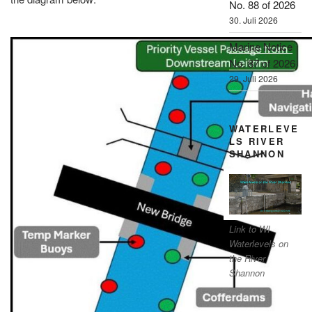
No. 88 of 2026
30. Juli 2026
Marine Notice
No. 87 of 2026
29. Juli 2026
WATERLEVE
LS RIVER
SHANNON
Link to WI
Waterlevels on
the River
Shannon