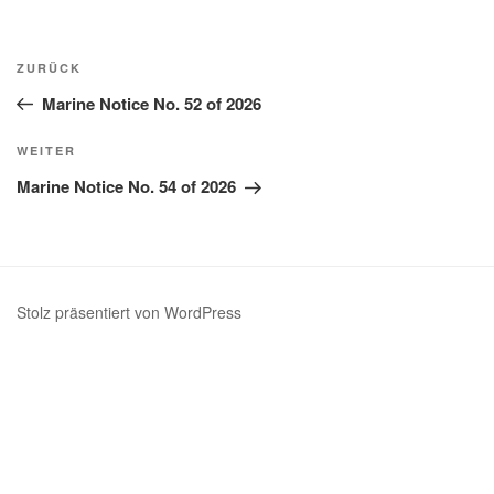
Beitragsnavigation
Vorheriger
ZURÜCK
Beitrag
Marine Notice No. 52 of 2026
Nächster
WEITER
Beitrag
Marine Notice No. 54 of 2026
Stolz präsentiert von WordPress