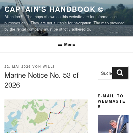
Zum
CAPTAIN'S HANDBOOK ©
Inhalt
Attention !!! The maps shown on this website are for informational
springen
purposes only. They are not suitable for navigation. The map provided
by the rental company must be strictly adhered to.
Menü
VERÖFFENTLICHT
22. MAI 2026
VON
WILLI
Suchen
Suc
AM
Marine Notice No. 53 of
nach:
2026
E-MAIL TO
WEBMASTE
R