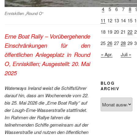
4
5
6
7
8
Enniskillen „Round O“
11
12
13
14
15
1
18
19
20
21
22
2
Erne Boat Rally – Vorübergehende
25
26
27
28
29
3
Einschränkungen für den
öffentlichen Anlegeplatz in Round
« Apr.
Juli »
O, Enniskillen;
Ausgestellt: 20. Mai
2025
BLOG
Waterways Ireland weist die Schiffsführer
ARCHIV
darauf hin, dass am Wochenende vom 22.
Blog
bis 25. Mai 2026 die „Erne Boat Rally“ auf
Archiv
der Lough-Erne-Wasserstraße stattfindet.
Im Rahmen der Rallye fahren die
teilnehmenden Schiffe gemeinsam auf der
Wasserstraße und nutzen den öffentlichen