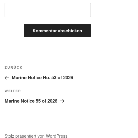
Beitragsnavigation
Vorheriger
ZURÜCK
Beitrag
Marine Notice No. 53 of 2026
Nächster
WEITER
Beitrag
Marine Notice 55 of 2026
Stolz präsentiert von WordPress