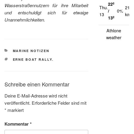
22º
Wasserstraßennutzern für ihre Mitarbeit
Thu.
21
/
0%
und entschuldigt sich für etwaige
13
km/
13º
Unannehmlichkeiten.
Athlone
weather
KATEGORIEN
MARINE NOTIZEN
SCHLAGWÖRTER
ERNE BOAT RALLY.
Schreibe einen Kommentar
Deine E-Mail-Adresse wird nicht
veröffentlicht.
Erforderliche Felder sind mit
*
markiert
Kommentar
*