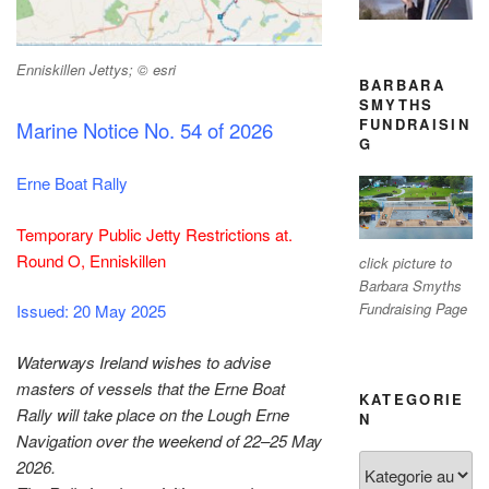
Enniskillen Jettys; © esri
BARBARA
SMYTHS
FUNDRAISIN
Marine Notice No. 54 of 2026
G
Erne Boat Rally
Temporary Public Jetty Restrictions at.
Round O, Enniskillen
click picture to
Barbara Smyths
Fundraising Page
Issued: 20 May 2025
Waterways Ireland wishes to advise
masters of vessels that the Erne Boat
KATEGORIE
Rally will take place on the Lough Erne
N
Navigation over the weekend of 22–25 May
Kategorien
2026.