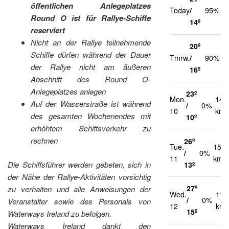
2
öffentlichen Anlegeplatzes
Today
/
95%
k
Round O ist für Rallye-Schiffe
14º
reserviert
Nicht an der Rallye teilnehmende
20º
2
Schiffe dürfen während der Dauer
Tmrw.
/
90%
k
der Rallye nicht am äußeren
16º
Abschnitt des Round O-
Anlegeplatzes anlegen
23º
Mon.
14
Auf der Wasserstraße ist während
/
0%
10
km/
des gesamten Wochenendes mit
10º
erhöhtem Schiffsverkehr zu
rechnen
26º
Tue.
15
/
0%
11
km/h
Die Schiffsführer werden gebeten, sich in
13º
der Nähe der Rallye-Aktivitäten vorsichtig
27º
zu verhalten und alle Anweisungen der
Wed.
11
/
0%
Veranstalter sowie des Personals von
12
km/
15º
Waterways Ireland zu befolgen.
Waterways Ireland dankt den