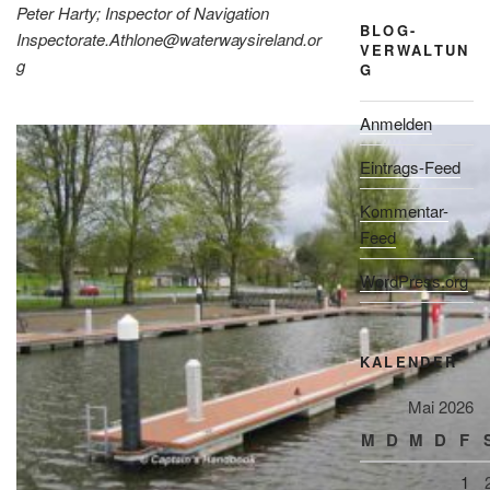
Peter Harty;
Inspector of Navigation
BLOG-
Inspectorate.Athlone@waterwaysireland.or
VERWALTUN
g
G
Anmelden
Eintrags-Feed
Kommentar-
Feed
WordPress.org
KALENDER
Mai 2026
M
D
M
D
F
1