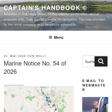
Zum
CAPTAIN'S HANDBOOK ©
Inhalt
Attention !!! The maps shown on this website are for informational
springen
purposes only. They are not suitable for navigation. The map provided
by the rental company must be strictly adhered to.
Menü
VERÖFFENTLICHT
22. MAI 2026
VON
WILLI
Suchen
Suc
AM
Marine Notice No. 54 of
nach:
2026
E-MAIL TO
WEBMASTE
R